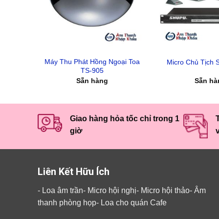
Máy Thu Phát Hồng Ngoại Toa
Micro Chủ Tịch 
TS-905
Sẵn hàng
Sẵn hà
Giao hàng hỏa tốc chỉ trong 1
T
giờ
Liên Kết Hữu Ích
-
Loa âm trần
-
Micro hội nghị
-
Micro hội thảo
-
Âm
thanh phòng họp
-
Loa cho quán Cafe