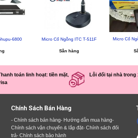
Micro Cổ Ng
Shupu-6800
Micro Cổ Ngỗng ITC T-511F
ng
Sẵn hàng
S
hanh toán linh hoạt: tiền mặt,
Lỗi đổi tại nhà trong
visa
Chính Sách Bán Hàng
-
Chính sách bán hàng
-
Hướng dẫn mua hàng
-
Chính sách vận chuyển & lắp đặt
-
Chính sách đổi
trả
-
Chính sách bảo hành