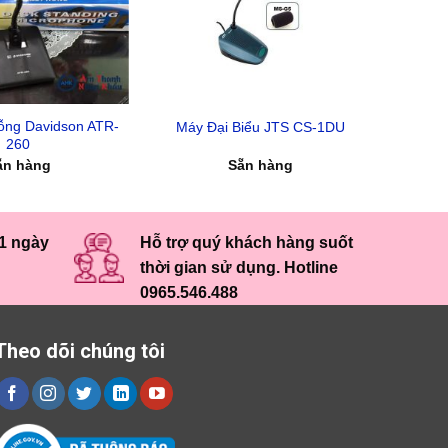
ỗng Davidson ATR-
Máy Đại Biểu JTS CS-1DU
260
ẵn hàng
Sẵn hàng
 1 ngày
Hỗ trợ quý khách hàng suốt
thời gian sử dụng. Hotline
0965.546.488
Theo dõi chúng tôi