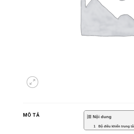
MÔ TẢ
Nội dung
Bộ điều khiển trung t