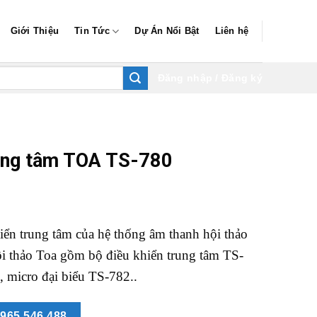
Giới Thiệu
Tin Tức
Dự Án Nổi Bật
Liên hệ
Đăng nhập / Đăng ký
rung tâm TOA TS-780
ển trung tâm của hệ thống âm thanh hội thảo
i thảo Toa gồm bộ điều khiển trung tâm TS-
, micro đại biểu TS-782..
965.546.488