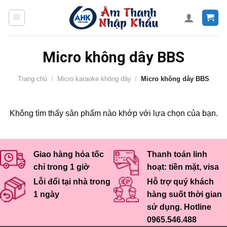
Skip
to
content
Micro không dây BBS
Trang chủ
/
Micro karaoke không dây
/
Micro không dây BBS
Không tìm thấy sản phẩm nào khớp với lựa chọn của bạn.
Giao hàng hỏa tốc
Thanh toán linh
chỉ trong 1 giờ
hoạt: tiền mặt, visa
Lỗi đổi tại nhà trong
Hỗ trợ quý khách
1 ngày
hàng suốt thời gian
sử dụng. Hotline
0965.546.488