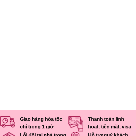
Giao hàng hỏa tốc
Thanh toán linh
chỉ trong 1 giờ
hoạt: tiền mặt, visa
Lỗi đổi tại nhà trong
Hỗ trợ quý khách