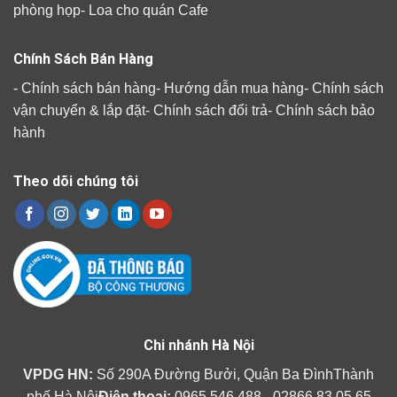
phòng họp
-
Loa cho quán Cafe
Chính Sách Bán Hàng
-
Chính sách bán hàng
-
Hướng dẫn mua hàng
-
Chính sách
vận chuyển & lắp đặt
-
Chính sách đổi trả
-
Chính sách bảo
hành
Theo dõi chúng tôi
Chi nhánh Hà Nội
VPDG HN:
Số 290A Đường Bưởi, Quận Ba ĐìnhThành
phố Hà Nội
Điện thoại:
0965.546.488 - 02866.83.05.65