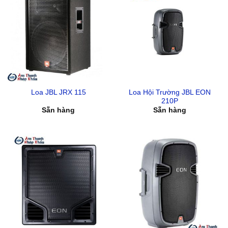
Loa Hội Trường JBL EON
Loa JBL JRX 115
210P
Sẵn hàng
Sẵn hàng