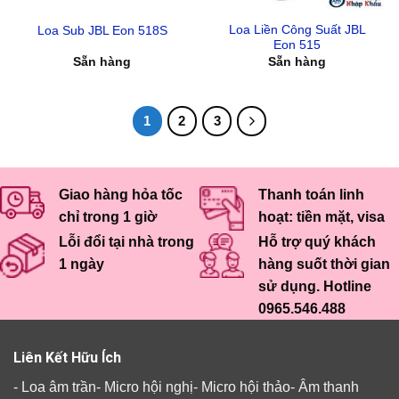
Loa Liền Công Suất JBL
Loa Sub JBL Eon 518S
Eon 515
Sẵn hàng
Sẵn hàng
1
2
3
Giao hàng hỏa tốc
Thanh toán linh
chỉ trong 1 giờ
hoạt: tiền mặt, visa
Lỗi đổi tại nhà trong
Hỗ trợ quý khách
1 ngày
hàng suốt thời gian
sử dụng. Hotline
0965.546.488
Liên Kết Hữu Ích
-
Loa âm trần
-
Micro hội nghị
-
Micro hội thảo
-
Âm thanh