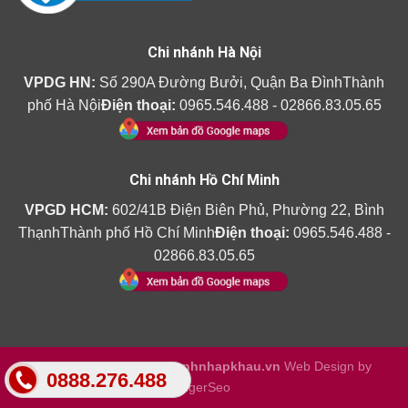
Chi nhánh Hà Nội
VPDG HN:
Số 290A Đường Bưởi, Quận Ba ĐìnhThành
phố Hà Nội
Điện thoại:
0965.546.488 - 02866.83.05.65
Chi nhánh Hồ Chí Minh
VPGD HCM:
602/41B Điện Biên Phủ, Phường 22, Bình
ThạnhThành phố Hồ Chí Minh
Điện thoại:
0965.546.488 -
02866.83.05.65
Copyright 2026 ©
Amthanhnhapkhau.vn
Web Design by
0888.276.488
TigerSeo