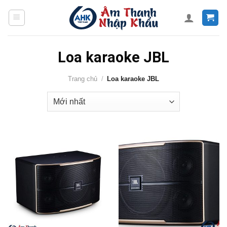
Skip
to
content
Loa karaoke JBL
Trang chủ
/
Loa karaoke JBL