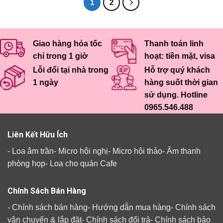
1
2
Giao hàng hỏa tốc
Thanh toán linh
chỉ trong 1 giờ
hoạt: tiền mặt, visa
Lỗi đổi tại nhà trong
Hỗ trợ quý khách
1 ngày
hàng suốt thời gian
sử dụng. Hotline
0965.546.488
Liên Kết Hữu Ích
-
Loa âm trần
-
Micro hội nghị
-
Micro hội thảo
-
Âm thanh
phòng họp
-
Loa cho quán Cafe
Chính Sách Bán Hàng
-
Chính sách bán hàng
-
Hướng dẫn mua hàng
-
Chính sách
vận chuyển & lắp đặt
-
Chính sách đổi trả
-
Chính sách bảo