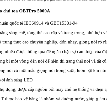
ro chủ tọa OBTPro 5000A
 chuẩn quốc tế IEC60914 và GBT15381-94
bằng sáng chế, tổng thể cao cấp và trang trọng, phù hợp v
ộ trung thực cao chuyên nghiệp, đón nhạy, giọng nói rõ
g nhiễu được thông qua để ngăn chặn sự can thiệp của điệ
g bị một vòng đèn nói để hiển thị trạng thái nói và tắt của
ng nói có một mẫu giọng nói trong suốt, luôn bật khi nói
 với ánh sáng LED
bị thụ động, được cấp nguồn bởi máy chủ hệ thống và điện 
ữ T được bảo vệ bằng lá nhôm và đường nước, giúp giảm đ