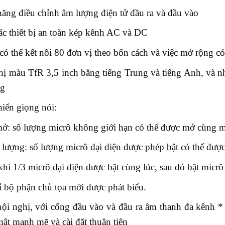
ăng điều chỉnh âm lượng điện tử đầu ra và đầu vào
ác thiết bị an toàn kép kênh AC và DC
ó thể kết nối 80 đơn vị theo bốn cách và việc mở rộng có
ị màu TfR 3,5 inch bằng tiếng Trung và tiếng Anh, và nh
ng
iển giọng nói:
mở: số lượng micrô không giới hạn có thể được mở cùng m
 lượng: số lượng micrô đại diện được phép bật có thể được
hi 1/3 micrô đại diện được bật cùng lúc, sau đó bật micrô
ỉ bộ phận chủ tọa mới được phát biểu.
ội nghị, với cổng đầu vào và đầu ra âm thanh đa kênh * 
mật mạnh mẽ và cài đặt thuận tiện