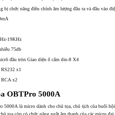
g bị chức năng điều chỉnh âm lượng đầu ra và đầu vào đi
 50mA
60Hz-19KHz
 nhiễu 75db
icrô đầu tròn Giao diện ổ cắm din-8 X4
g RS232 x1
: RCA x2
tọa OBTPro 5000A
 5000A là micro dành cho chủ tọa, chủ tịch của buổi hội
chủ tọa còn có chức năng ngắt âm thanh của các micro đại 