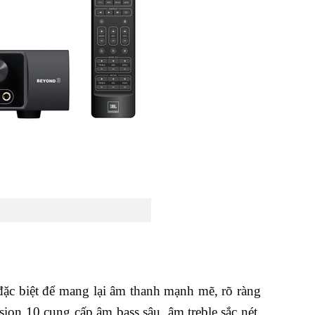
đặc biệt để mang lại âm thanh mạnh mẽ, rõ ràng
ion 10 cung cấp âm bass sâu, âm treble sắc nét,