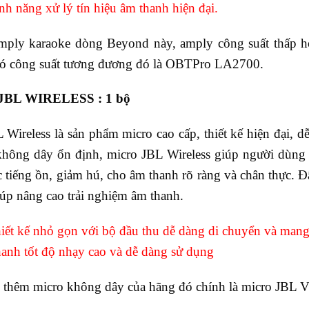
nh năng xử lý tín hiệu âm thanh hiện đại.
 amply karaoke dòng Beyond này, amply công suất thấp 
có công suất tương đương đó là OBTPro LA2700.
 JBL WIRELESS : 1 bộ
Wireless là sản phẩm micro cao cấp, thiết kế hiện đại, d
không dây ổn định, micro JBL Wireless giúp người dùng 
tiếng ồn, giảm hú, cho âm thanh rõ ràng và chân thực. Đâ
iúp nâng cao trải nghiệm âm thanh.
hiết kế nhỏ gọn với bộ đầu thu dễ dàng di chuyển và mang
hanh tốt độ nhạy cao và dễ dàng sử dụng
o thêm micro không dây của hãng đó chính là micro JB