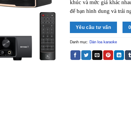
khúc và mức giá khác nhau
để bạn hình dung và trải n
Yêu cầu tư vấn
0
Danh mục:
Dàn loa karaoke