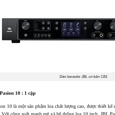
Dàn karaoke JBL cơ bản CB1
asion 10 : 1 cặp
on 10 là một sản phẩm loa chất lượng cao, được thiết kế 
. Với công suất mạnh mẽ và hệ thống loa 10 inch, JBL Pas