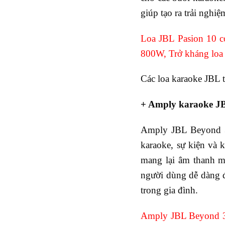
giúp tạo ra trải nghi
Loa JBL Pasion 10 có
800W, Trở kháng loa
Các loa karaoke JBL
+ Amply karaoke JB
Amply JBL Beyond 3 
karaoke, sự kiện và 
mang lại âm thanh mạ
người dùng dễ dàng đ
trong gia đình.
Amply JBL Beyond 3 