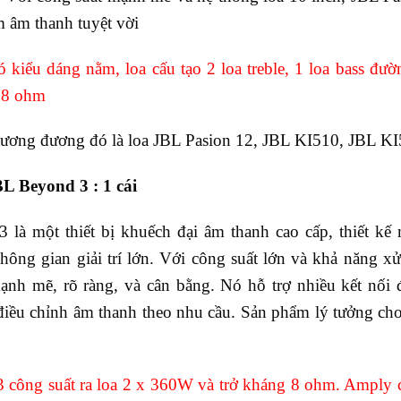
ệm âm thanh tuyệt vời
 kiểu dáng nằm, loa cấu tạo 2 loa treble, 1 loa bass đ
 8 ohm
 tương đương đó là loa JBL Pasion 12, JBL KI510, JBL 
L Beyond 3 : 1 cái
là một thiết bị khuếch đại âm thanh cao cấp, thiết kế
không gian giải trí lớn. Với công suất lớn và khả năng x
nh mẽ, rõ ràng, và cân bằng. Nó hỗ trợ nhiều kết nối đ
iều chỉnh âm thanh theo nhu cầu. Sản phẩm lý tưởng ch
công suất ra loa 2 x 360W và trở kháng 8 ohm. Amply 