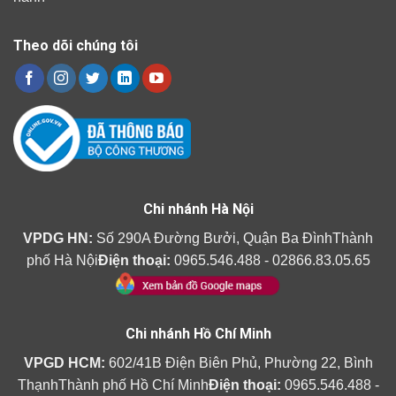
Theo dõi chúng tôi
Chi nhánh Hà Nội
VPDG HN:
Số 290A Đường Bưởi, Quận Ba ĐìnhThành
phố Hà Nội
Điện thoại:
0965.546.488 - 02866.83.05.65
Chi nhánh Hồ Chí Minh
VPGD HCM:
602/41B Điện Biên Phủ, Phường 22, Bình
ThạnhThành phố Hồ Chí Minh
Điện thoại:
0965.546.488 -