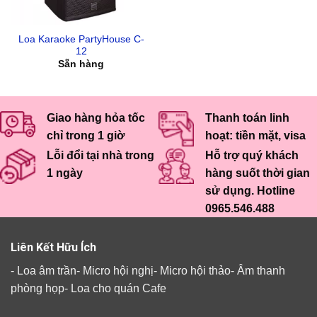
Loa Karaoke PartyHouse C-
12
Sẵn hàng
Giao hàng hỏa tốc
Thanh toán linh
chỉ trong 1 giờ
hoạt: tiền mặt, visa
Lỗi đổi tại nhà trong
Hỗ trợ quý khách
1 ngày
hàng suốt thời gian
sử dụng. Hotline
0965.546.488
Liên Kết Hữu Ích
-
Loa âm trần
-
Micro hội nghị
-
Micro hội thảo
-
Âm thanh
phòng họp
-
Loa cho quán Cafe