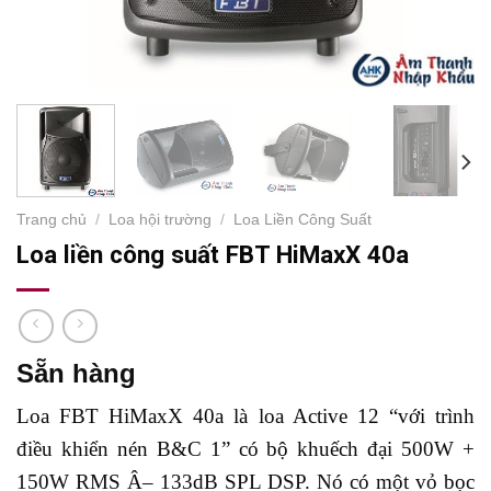
Trang chủ
/
Loa hội trường
/
Loa Liền Công Suất
Loa liền công suất FBT HiMaxX 40a
Sẵn hàng
Loa FBT HiMaxX 40a là loa Active 12 “với trình
điều khiển nén B&C 1” có bộ khuếch đại 500W +
150W RMS Â– 133dB SPL DSP. Nó có một vỏ bọc