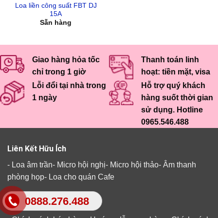
Loa liền công suất FBT DJ
15A
Sẵn hàng
Giao hàng hỏa tốc
Thanh toán linh
chỉ trong 1 giờ
hoạt: tiền mặt, visa
Lỗi đổi tại nhà trong
Hỗ trợ quý khách
1 ngày
hàng suốt thời gian
sử dụng. Hotline
0965.546.488
Liên Kết Hữu Ích
-
Loa âm trần
-
Micro hội nghị
-
Micro hội thảo
-
Âm thanh
phòng họp
-
Loa cho quán Cafe
0888.276.488
Chính Sách Bán Hàng