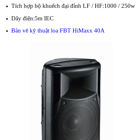
Tích hợp bộ khuếch đại đỉnh LF / HF:1000 / 250w
Dây điện:5m IEC
Bản vẽ kỹ thuật loa FBT HiMaxx 40A