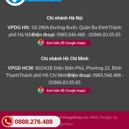
Chi nhánh Hà Nội
VPDG HN:
Số 290A Đường Bưởi, Quận Ba ĐìnhThành
phố Hà Nội
Điện thoại:
0965.546.488 - 02866.83.05.65
Chi nhánh Hồ Chí Minh
VPGD HCM:
602/41B Điện Biên Phủ, Phường 22, Bình
ThạnhThành phố Hồ Chí Minh
Điện thoại:
0965.546.488 -
02866.83.05.65
Copyright 2026 ©
Amthanhnhapkhau.vn
Web Design by
0888.276.488
TigerSeo