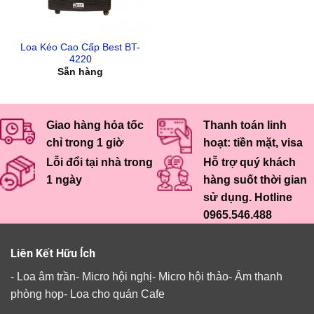
Loa Kéo Cao Cấp Best BT-
4220
Sẵn hàng
Giao hàng hỏa tốc
Thanh toán linh
chỉ trong 1 giờ
hoạt: tiền mặt, visa
Lỗi đổi tại nhà trong
Hỗ trợ quý khách
1 ngày
hàng suốt thời gian
sử dụng. Hotline
0965.546.488
Liên Kết Hữu Ích
-
Loa âm trần
-
Micro hội nghị
-
Micro hội thảo
-
Âm thanh
phòng họp
-
Loa cho quán Cafe