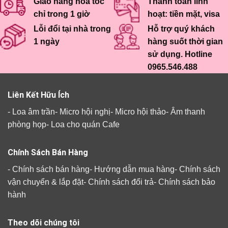
Giao hàng hỏa tốc
Thanh toán linh
chỉ trong 1 giờ
hoạt: tiền mặt, visa
Lỗi đổi tại nhà trong
Hỗ trợ quý khách
1 ngày
hàng suốt thời gian
sử dụng. Hotline
0965.546.488
Liên Kết Hữu Ích
-
Loa âm trần
-
Micro hội nghị
-
Micro hội thảo
-
Âm thanh
phòng họp
-
Loa cho quán Cafe
Chính Sách Bán Hàng
-
Chính sách bán hàng
-
Hướng dẫn mua hàng
-
Chính sách
vận chuyển & lắp đặt
-
Chính sách đổi trả
-
Chính sách bảo
hành
Theo dõi chúng tôi