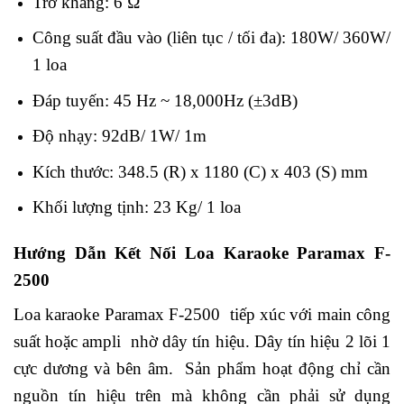
Trở kháng:
6 Ω
Công suất đầu vào (liên tục / tối đa):
180W/ 360W/
1 loa
Đáp tuyến:
45 Hz ~ 18,000Hz (±3dB)
Độ nhạy:
92dB/ 1W/ 1m
Kích thước:
348.5 (R) x 1180 (C) x 403 (S) mm
Khối lượng tịnh:
23 Kg/ 1 loa
Hướng Dẫn Kết Nối Loa Karaoke Paramax F-
2500
Loa karaoke Paramax F-2500 tiếp xúc với main công
suất hoặc ampli nhờ dây tín hiệu. Dây tín hiệu 2 lõi 1
cực dương và bên âm. Sản phẩm hoạt động chỉ cần
nguồn tín hiệu trên mà không cần phải sử dụng