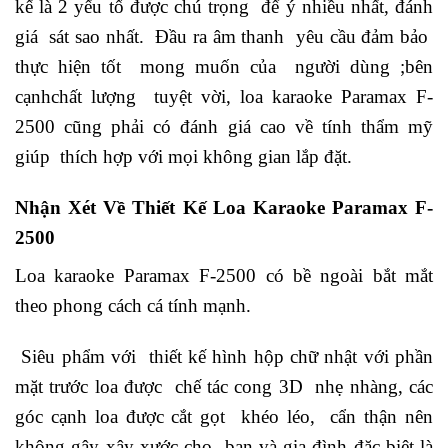
kế là 2 yếu tố được chú trọng để ý nhiều nhất, đánh
giá sát sao nhất. Đầu ra âm thanh yêu cầu đảm bảo
thực hiện tốt mong muốn của người dùng ;bên
cạnhchất lượng tuyệt vời, loa karaoke Paramax F-
2500 cũng phải có đánh giá cao về tính thẩm mỹ
giúp thích hợp với mọi không gian lắp đặt.
Nhận Xét Về Thiết Kế Loa Karaoke Paramax F-
2500
Loa karaoke Paramax F-2500 có bề ngoài bắt mắt
theo phong cách cá tính mạnh.
Siêu phẩm với thiết kế hình hộp chữ nhật với phần
mặt trước loa được chế tác cong 3D nhẹ nhàng, các
góc cạnh loa được cắt gọt khéo léo, cẩn thận nên
không gây xây xước cho bạn và gia đình đặc biệt là