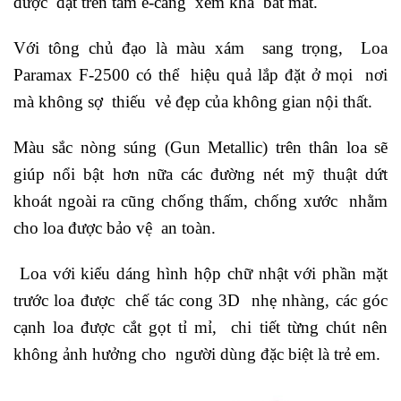
được đặt trên tấm ê-căng xem khá bắt mắt.
Với tông chủ đạo là màu xám sang trọng, Loa
Paramax F-2500 có thể hiệu quả lắp đặt ở mọi nơi
mà không sợ thiếu vẻ đẹp của không gian nội thất.
Màu sắc nòng súng (Gun Metallic) trên thân loa sẽ
giúp nổi bật hơn nữa các đường nét mỹ thuật dứt
khoát ngoài ra cũng chống thấm, chống xước nhằm
cho loa được bảo vệ an toàn.
Loa với kiểu dáng hình hộp chữ nhật với phần mặt
trước loa được chế tác cong 3D nhẹ nhàng, các góc
cạnh loa được cắt gọt tỉ mỉ, chi tiết từng chút nên
không ảnh hưởng cho người dùng đặc biệt là trẻ em.