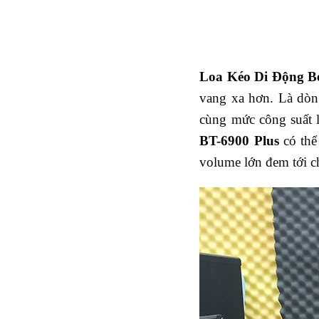
L
oa
K
éo
D
i
Đ
ộng
B
vang xa hơn. Là dòn
cùng mức công suất lê
BT-6900 P
lus
có thể
volume lớn đem tới c