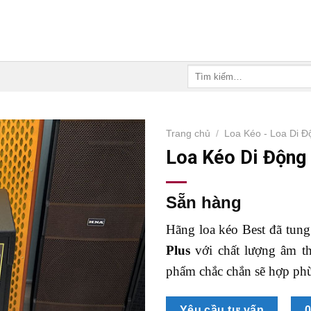
Tìm
kiếm:
Trang chủ
/
Loa Kéo - Loa Di Đ
Loa Kéo Di Động
Sẵn hàng
Hãng loa kéo Best đã tung
P
lus
với chất lượng âm th
phẩm chắc chắn sẽ hợp phù 
Yêu cầu tư vấn
0