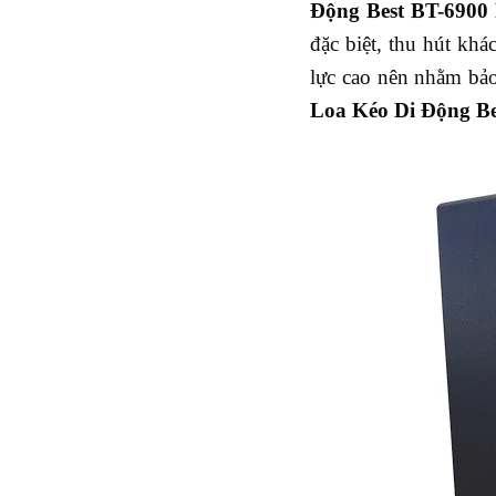
Đ
ộng
B
est
BT-6900
đặc biệt, thu hút kh
lực cao nên nhằm bảo
L
oa
K
éo
D
i
Đ
ộng
B