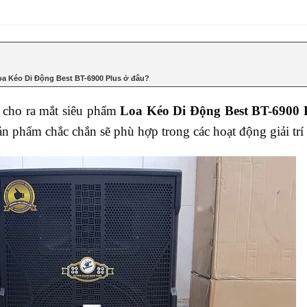
a Kéo Di Động Best BT-6900 Plus ở đâu?
 cho ra mắt siêu phẩm
L
oa
K
éo
D
i
Đ
ộng
B
est
BT-6900 
ản phẩm chắc chắn sẽ phù hợp trong các hoạt động giải trí