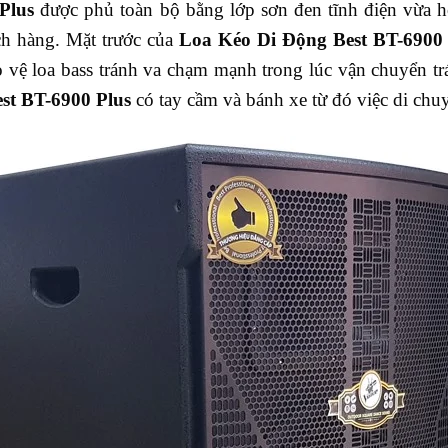
 P
lus
được phủ toàn bộ bằng lớp sơn đen tĩnh điện vừa hỗ
ách hàng. Mặt trước của
L
oa
K
éo
D
i
Đ
ộng
B
est
BT-6900
 vệ loa bass tránh va chạm mạnh trong lúc vận chuyển t
est
BT-6900 P
lus
có tay cầm và bánh xe từ đó việc di chu