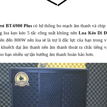
est
BT-6900 P
lus
có hệ thống bo mạch âm thanh và chip x
g loa kẹo kéo 5 tấc công suất khủng nên
L
oa
K
éo
D
i
Đ
n đến 800W nên loa sẽ là trợ lí đắc lực của bạn trong vi
 khuếch đại âm thanh nên âm thanh thoát ra chắc tiếng 
ho bạn nhiều sự tận hưởng âm thanh hoàn hảo hơn.