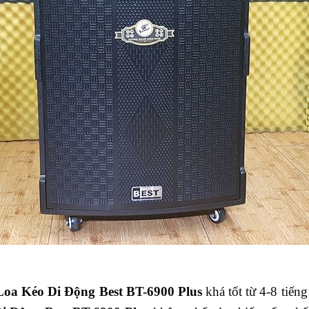
L
oa
K
éo
D
i
Đ
ộng
B
est
BT-6900 P
lus
khá tốt từ 4-8 tiế