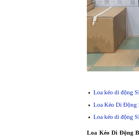
Loa kéo di động
Loa Kéo Di Động
Loa kéo di động
L
oa
K
éo
D
i
Đ
ộng