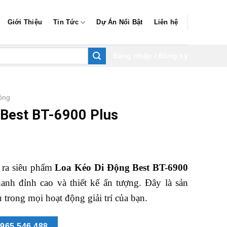
Giới Thiệu
Tin Tức
Dự Án Nổi Bật
Liên hệ
Đăng nhập / Đăng ký
ộng
 Best BT-6900 Plus
 ra siêu phẩm
L
oa
K
éo
D
i
Đ
ộng
B
est
BT-6900
anh đỉnh cao và thiết kế ấn tượng. Đây là sản
trong mọi hoạt động giải trí của bạn.
965.546.488