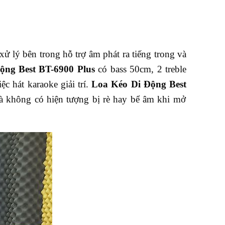
ử lý bên trong hỗ trợ âm phát ra tiếng trong và
ộng
B
est
BT-6900 P
lus
có bass 50cm, 2 treble
ệc hát karaoke giải trí.
L
oa
K
éo
D
i
Đ
ộng
B
est
và không có hiện tượng bị rè hay bể âm khi mở