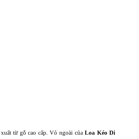
xuất từ gỗ cao cấp. Vỏ ngoài của
L
oa
K
éo
D
i