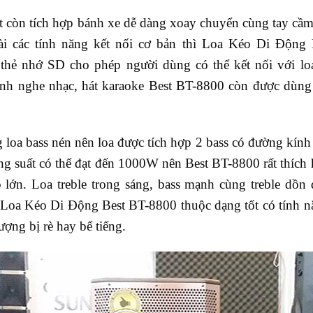
t còn tích hợp bánh xe dễ dàng xoay chuyển cùng tay cầm 
ài các tính năng kết nối cơ bản thì Loa Kéo Di Động 
thẻ nhớ SD cho phép người dùng có thể kết nối với loa
nh nghe nhạc, hát karaoke Best BT-8800 còn được dùng l
g loa bass nén nên loa được tích hợp 2 bass có đường kín
g suất có thể đạt đến 1000W nên Best BT-8800 rất thích h
 lớn. Loa treble trong sáng, bass mạnh cùng treble dồn
a Loa Kéo Di Động Best BT-8800 thuộc dạng tốt có tính 
 tượng bị rè hay bể tiếng.