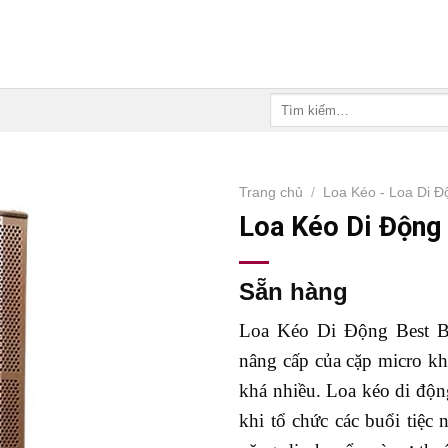
Tìm
kiếm:
Trang chủ
/
Loa Kéo - Loa Di Đ
Loa Kéo Di Động
Sẵn hàng
Loa Kéo Di Động Best BT
nâng cấp của cặp micro k
khá nhiều. Loa kéo di độn
khi tổ chức các buổi tiệc 