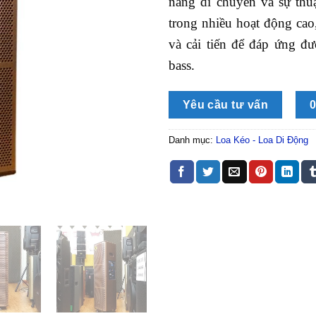
năng di chuyển và sự thu
trong nhiều hoạt động cao
và cải tiến để đáp ứng đư
bass.
Yêu cầu tư vấn
0
Danh mục:
Loa Kéo - Loa Di Động