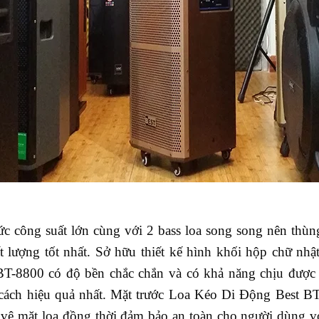
ức công suất lớn cùng với 2 bass loa song song nên thù
ất lượng tốt nhất. Sở hữu thiết kế hình khối hộp chữ nhậ
BT-8800 có độ bền chắc chắn và có khả năng chịu được 
cách hiệu quả nhất. Mặt trước Loa Kéo Di Động Best B
vệ mặt loa đồng thời đảm bảo an toàn cho người dùng vớ