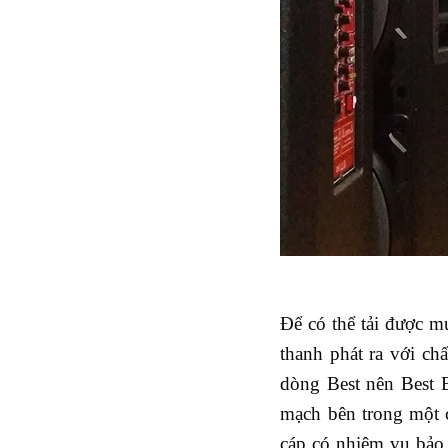
Để có thể tải được m
thanh phát ra với ch
dòng Best nên Best 
mạch bên trong một 
cáp có nhiệm vụ bảo 