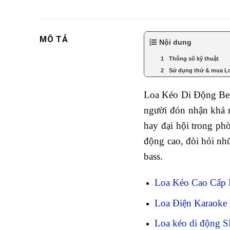
MÔ TẢ
Nội dung
Thông số 
Sử dụng thử & mua Lo
Loa Kéo Di Động Best
người đón nhận khá n
hay đại hội trong ph
động cao, đòi hỏi nhữ
bass.
Loa Kéo Cao Cấp 
Loa Điện Karaoke
Loa kéo di động