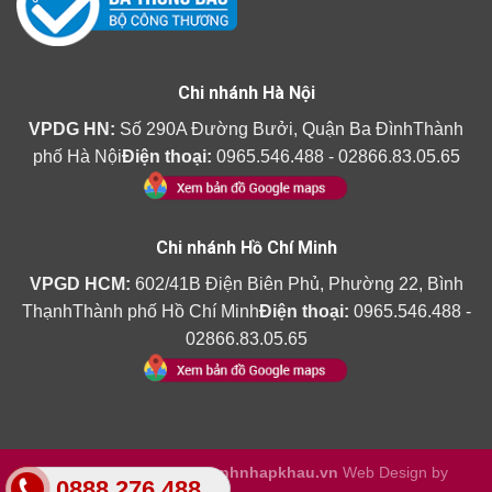
Chi nhánh Hà Nội
VPDG HN:
Số 290A Đường Bưởi, Quận Ba ĐìnhThành
phố Hà Nội
Điện thoại:
0965.546.488 - 02866.83.05.65
Chi nhánh Hồ Chí Minh
VPGD HCM:
602/41B Điện Biên Phủ, Phường 22, Bình
ThạnhThành phố Hồ Chí Minh
Điện thoại:
0965.546.488 -
02866.83.05.65
Copyright 2026 ©
Amthanhnhapkhau.vn
Web Design by
0888.276.488