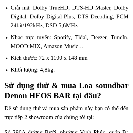
Giải mã: Dolby TrueHD, DTS-HD Master, Dolby
Digital, Dolby Digital Plus, DTS Decoding, PCM
24bit/192kHz, DSD 5,6MHz…
Nhạc trực tuyến: Spotify, Tidal, Deezer, TuneIn,
MOOD:MIX, Amazon Music…
Kích thước: 72 x 1100 x 148 mm
Khối lượng: 4,8kg.
Sử dụng thử & mua Loa soundbar
Denon HEOS BAR
tại đâu?
Để sử dụng thử và mua sản phẩm này bạn có thể đến
trực tiếp 2 showroom của chúng tôi tại:
Số 290A đường Bưởi, phường Vĩnh Phúc, quận Ba