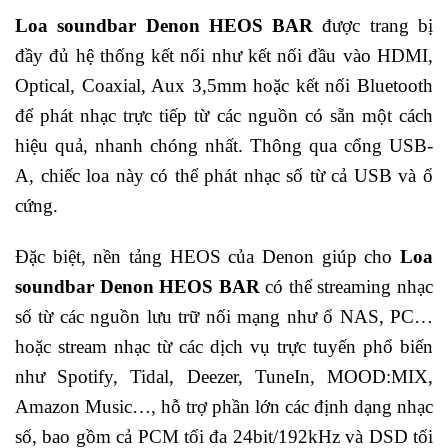
Loa soundbar Denon HEOS BAR
được trang bị
đầy đủ hệ thống kết nối như kết nối đầu vào HDMI,
Optical, Coaxial, Aux 3,5mm hoặc kết nối Bluetooth
để phát nhạc trực tiếp từ các nguồn có sẵn một cách
hiệu quả, nhanh chóng nhất. Thông qua cổng USB-
A, chiếc loa này có thể phát nhạc số từ cả USB và ổ
cứng.
Đặc biệt, nền tảng HEOS của Denon giúp cho
Loa
soundbar Denon HEOS BAR
có thể streaming nhạc
số từ các nguồn lưu trữ nối mạng như ổ NAS, PC…
hoặc stream nhạc từ các dịch vụ trực tuyến phổ biến
như Spotify, Tidal, Deezer, TuneIn, MOOD:MIX,
Amazon Music…, hỗ trợ phần lớn các định dạng nhạc
số, bao gồm cả PCM tối đa 24bit/192kHz và DSD tối