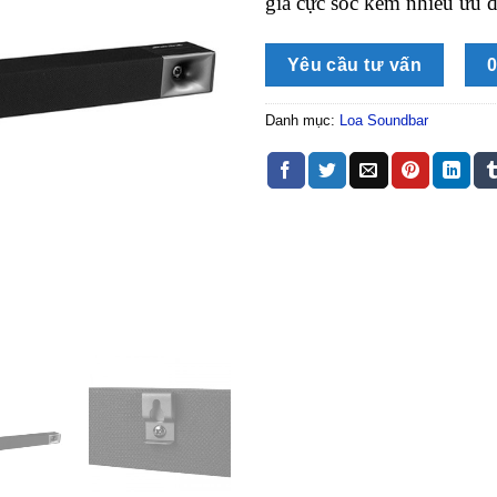
giá cực sốc kèm nhiều ưu đ
Yêu cầu tư vấn
0
Danh mục:
Loa Soundbar