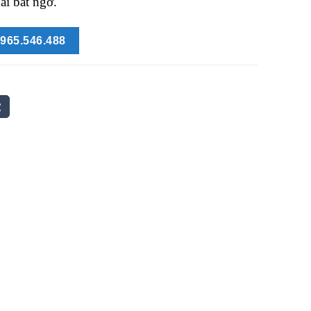
ãi bất ngờ.
965.546.488