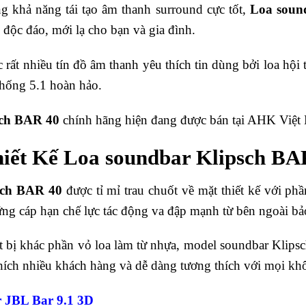
ng khả năng tái tạo âm thanh surround cực tốt,
Loa soun
độc đáo, mới lạ cho bạn và gia đình.
 rất nhiều tín đồ âm thanh yêu thích tin dùng bởi loa hộ
thống 5.1 hoàn hảo.
sch BAR 40
chính hãng hiện đang được bán tại AHK Việt N
iết Kế Loa soundbar Klipsch BA
sch BAR 40
được tỉ mỉ trau chuốt về mặt thiết kế với ph
ứng cáp hạn chế lực tác động va đập mạnh từ bên ngoài b
t bị khác phần vỏ loa làm từ nhựa, model soundbar Klip
hích nhiều khách hàng và dễ dàng tương thích với mọi khô
 JBL Bar 9.1 3D