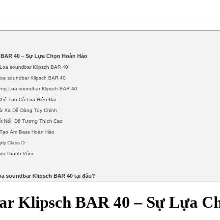
h BAR 40 – Sự Lựa Chọn Hoàn Hảo
 Loa soundbar Klipsch BAR 40
Loa soundbar Klipsch BAR 40
ng Loa soundbar Klipsch BAR 40
hế Tạo Củ Loa Hiện Đại
Từ Xa Dễ Dàng Tùy Chỉnh
t Nối, Độ Tương Thích Cao
 Tạo Âm Bass Hoàn Hảo
ly Class D
Âm Thanh Vòm
a soundbar Klipsch BAR 40 tại đâu?
ar Klipsch BAR 40 – Sự Lựa C