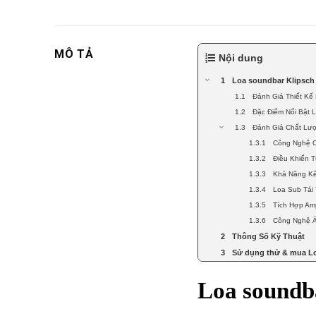
MÔ TẢ
Nội dung
Loa soundbar Klipsc
Đánh Giá Thiết Kế
Đặc Điểm Nổi Bật 
Đánh Giá Chất Lượ
Công Nghệ C
Điều Khiển 
Khả Năng Kế
Loa Sub Tái
Tích Hợp Amp
Công Nghệ 
Thông Số Kỹ Thuật
Sử dụng thử & mua Lo
Loa soundb