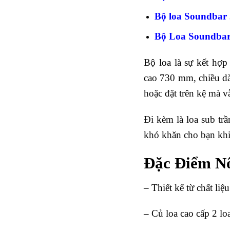
Bộ loa Soundbar
Bộ Loa Soundba
Bộ loa là sự kết hợp
cao 730 mm, chiều dà
hoặc đặt trên kệ mà v
Đi kèm là loa sub tr
khó khăn cho bạn khi 
Đặc Điểm Nổ
– Thiết kế từ chất li
– Củ loa cao cấp 2 lo