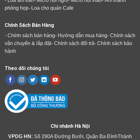
-
Loa âm trần
-
Micro hội nghị
-
Micro hội thảo
-
Âm thanh
phòng họp
-
Loa cho quán Cafe
Chính Sách Bán Hàng
-
Chính sách bán hàng
-
Hướng dẫn mua hàng
-
Chính sách
vận chuyển & lắp đặt
-
Chính sách đổi trả
-
Chính sách bảo
hành
Theo dõi chúng tôi
Chi nhánh Hà Nội
VPDG HN:
Số 290A Đường Bưởi, Quận Ba ĐìnhThành