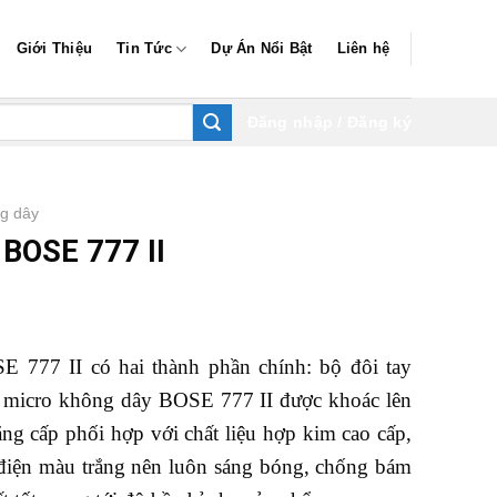
Giới Thiệu
Tin Tức
Dự Án Nổi Bật
Liên hệ
Đăng nhập / Đăng ký
ng dây
 BOSE 777 II
 777 II có hai thành phần chính: bộ đôi tay
i micro không dây BOSE 777 II được khoác lên
g cấp phối hợp với chất liệu hợp kim cao cấp,
 điện màu trắng nên luôn sáng bóng, chống bám