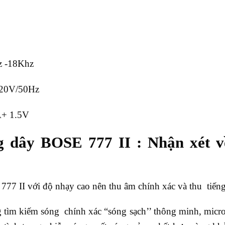
z -18Khz
220V/50Hz
A+ 1.5V
 dây BOSE 777 II : Nhận xét v
7 II với độ nhạy cao nên thu âm chính xác và thu tiếngcự
 tìm kiếm sóng chính xác “sóng sạch’’ thông minh, micr