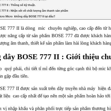
777 II : Thông số kỹ thuật.
777 II : Nhận xét về chất lượng âm thanh sản phẩm
cro Micro không dây BOSE 777 II tại đâu?
E 777 II là dòng mic chuyên nghiệp, cao cấp đến từ h
được nâng cấp từ sản phẩm BOSE 777 đã được khách hàng 
 lượng âm thanh, thiết kế sản phẩm làm hài lòng khách hàn
 dây BOSE 777 II : Giới thiệu ch
p quý phái, chi tiết tỉ mỉ đến từng góc cạnh thì bộ mic
n gặp đầu tiên.
E 777 II được sản xuất trên dây truyền nhà máy hiện đ
ật liệu cao cấp nhất để tạo nên một sản phẩm hoàn hảo tớ
n vị nhập khẩu và phân phối trực tiếp sản phẩm thương h