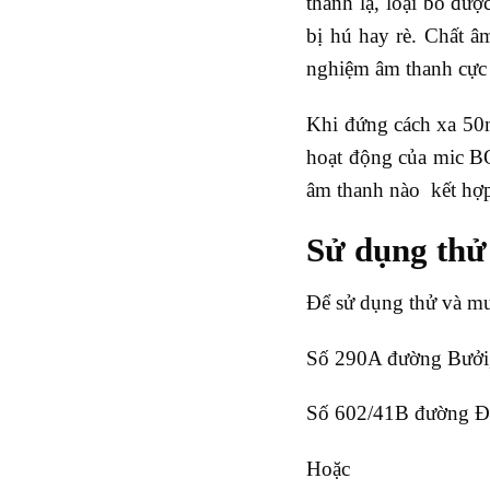
thanh lạ, loại bỏ đư
bị hú hay rè. Chất â
nghiệm âm thanh cực 
Khi đứng cách xa 50
hoạt động của mic BO
âm thanh nào kết hợp
Sử dụng thử
Để sử dụng thử và mu
Số 290A đường Bưởi,
Số 602/41B đường Đi
Hoặc