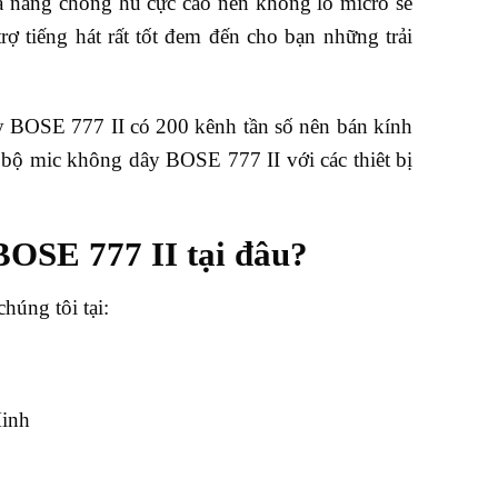
hả năng chống hú cực cao nên không lo micro sẽ
rợ tiếng hát rất tốt đem đến cho bạn những trải
 BOSE 777 II có 200 kênh tần số nên bán kính
 bộ mic không dây BOSE 777 II với các thiêt bị
OSE 777 II tại đâu?
húng tôi tại:
Minh