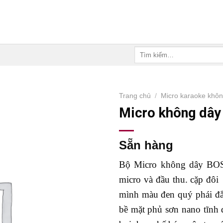
Tìm
kiếm:
Trang chủ
/
Micro karaoke khô
Micro không dây
Sẵn hàng
Bộ Micro không dây BOSE
micro và đầu thu. cặp đô
mình màu đen quý phái đẳn
bề mặt phủ sơn nano tĩnh