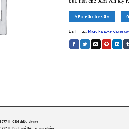
bụi, hạn chế bám vân tay r
Yêu cầu tư vấn
0
Danh mục:
Micro karaoke không dâ
777 II : Giới thiệu chung
777 II : Đánh giá thiết kế sản phẩm