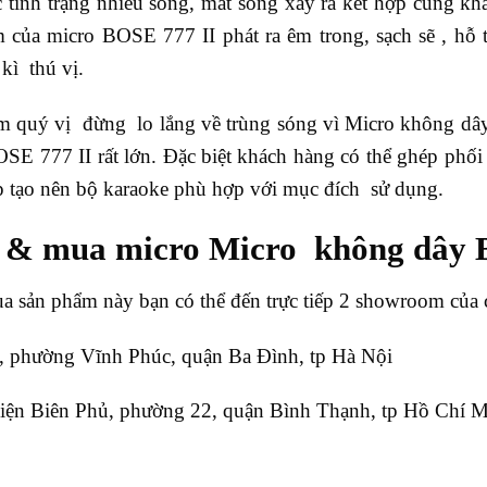
ợc tình trạng nhiễu sóng, mất sóng xảy ra kết hợp cùng k
m của micro BOSE 777 II phát ra êm trong, sạch sẽ , hỗ t
kì thú vị.
m quý vị đừng lo lắng về trùng sóng vì Micro không dây
SE 777 II rất lớn. Đặc biệt khách hàng có thể ghép phối
 tạo nên bộ karaoke phù hợp với mục đích sử dụng.
 & mua micro Micro không dây B
a sản phẩm này bạn có thể đến trực tiếp 2 showroom của c
 phường Vĩnh Phúc, quận Ba Đình, tp Hà Nội
ện Biên Phủ, phường 22, quận Bình Thạnh, tp Hồ Chí 