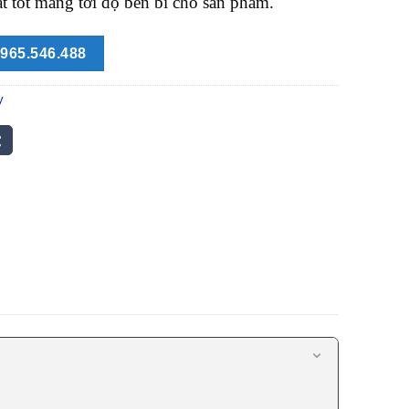
ất tốt mang tới độ bền bỉ cho sản phẩm.
965.546.488
y