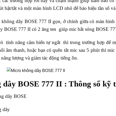
c các trường hợp rơi hay va chạm mạnh giúp đảm bảo cố
nút bật/tắt và một màn hình LCD nhỏ để báo hiệu tần số và 
 không dây BOSE 777 II gọn, ở chính giữa có màn hình L
y BOSE 777 II có 2 ăng ten giúp mic bắt sóng BOSE 777 
 tính năng cảm biến tự ngắt thì trong trường hợp để mi
i âm thanh, hoặc bạn có quên tắt mic sau 5 phút thì mi
ệm năng lượng và giảm tác động tiếng ồn.
 dây BOSE 777 II : Thông số kỹ t
ông dây BOSE
g dây