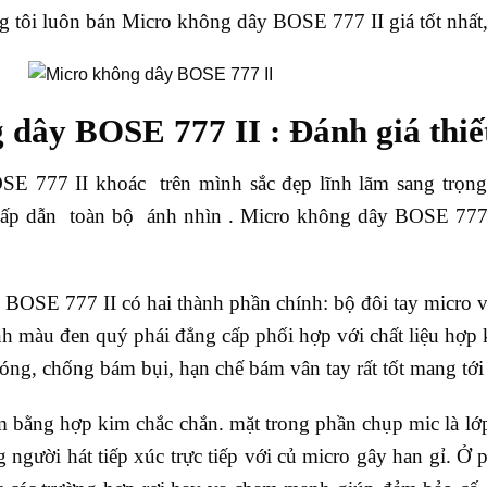
g tôi luôn bán Micro không dây BOSE 777 II giá tốt nhất, 
 dây BOSE 777 II : Đánh giá thiế
E 777 II khoác trên mình sắc đẹp lĩnh lãm sang trọng
hấp dẫn toàn bộ ánh nhìn . Micro không dây BOSE 777 II
BOSE 777 II có hai thành phần chính: bộ đôi tay micro 
nh màu đen quý phái đẳng cấp phối hợp với chất liệu hợp 
bóng, chống bám bụi, hạn chế bám vân tay rất tốt mang tớ
 bằng hợp kim chắc chắn. mặt trong phần chụp mic là lớ
 người hát tiếp xúc trực tiếp với củ micro gây han gỉ. Ở