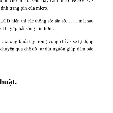
 định cho micro. Giữa tay cầm micro BOSE 777
tình trạng pin của micro.
CD hiển thị các thông số: tần số, …. . mặt sau
II giúp bắt sóng lớn hơn .
c xuống khỏi tay trong vòng chỉ 3s sẽ tự động
c chuyển qua chế độ tự dứt nguồn giúp đảm bảo
huật.