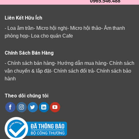
0965.546.488
Liên Kết Hữu Ích
-
Loa âm trần
-
Micro hội nghị
-
Micro hội thảo
-
Âm thanh
phòng họp
-
Loa cho quán Cafe
Chính Sách Bán Hàng
-
Chính sách bán hàng
-
Hướng dẫn mua hàng
-
Chính sách
vận chuyển & lắp đặt
-
Chính sách đổi trả
-
Chính sách bảo
hành
Theo dõi chúng tôi