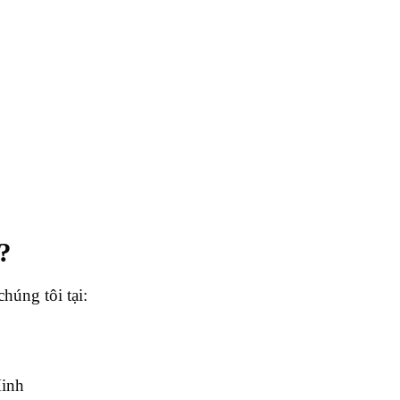
?
húng tôi tại:
Minh