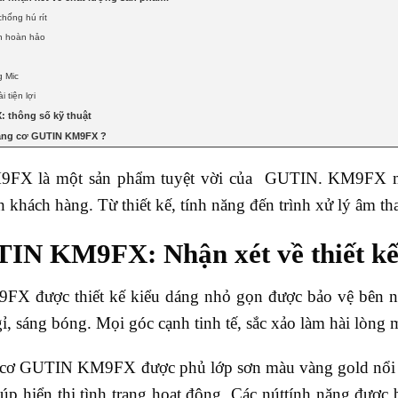
 chống hú rít
h hoàn hảo
t
g Mic
i tiện lợi
 thông số kỹ thuật
ang cơ GUTIN KM9FX ?
X là một sản phẩm tuyệt vời của GUTIN. KM9FX mang 
khách hàng. Từ thiết kế, tính năng đến trình xử lý âm th
IN KM9FX: Nhận xét về thiết kế
 được thiết kế kiểu dáng nhỏ gọn được bảo vệ bên ngo
, sáng bóng. Mọi góc cạnh tinh tế, sắc xảo làm hài lòng m
 cơ GUTIN KM9FX được phủ lớp sơn màu vàng gold nổi bật
p hiển thị tình trạng hoạt động. Các núttính năng được b