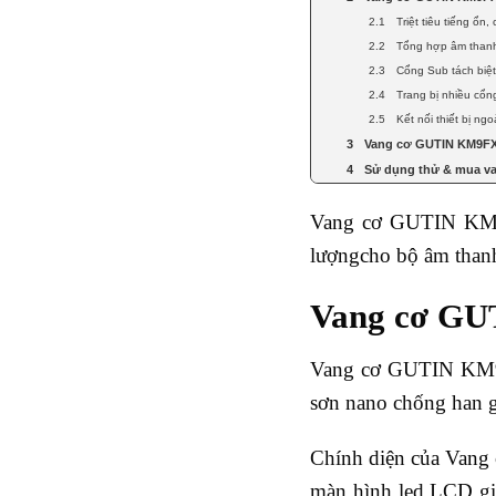
Triệt tiêu tiếng ổn,
Tổng hợp âm than
Cổng Sub tách biệ
Trang bị nhiều cổn
Kết nối thiết bị ngoà
Vang cơ GUTIN KM9FX:
Sử dụng thử & mua v
Vang cơ GUTIN KM9F
lượngcho bộ âm thanh 
Vang cơ GUT
Vang cơ GUTIN KM9FX
sơn nano chống han gỉ
Chính diện của Vang
màn hình led LCD giú