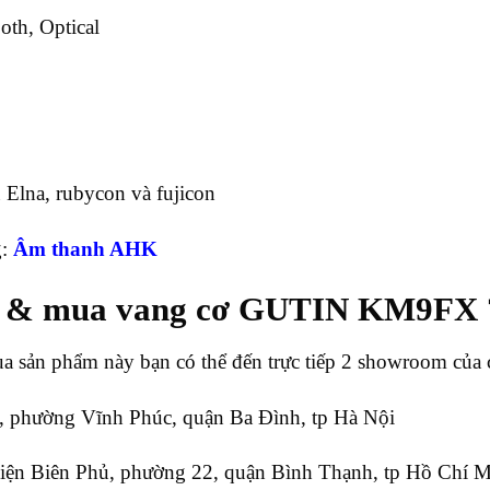
oth, Optical
 Elna, rubycon và fujicon
g:
Âm thanh AHK
ử & mua vang cơ GUTIN KM9FX 
a sản phẩm này bạn có thể đến trực tiếp 2 showroom của c
 phường Vĩnh Phúc, quận Ba Đình, tp Hà Nội
ện Biên Phủ, phường 22, quận Bình Thạnh, tp Hồ Chí 