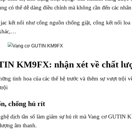
ng có thể dễ dàng điều chỉnh mà không cần đến các nhân 
jac kết nối như cổng nguồn chống giật, cổng kết nối loa s
 khác,…
IN KM9FX: nhận xét về chất lư
hững tinh hoa của các thế hệ trước và thêm sự vượt tr
trội
ổn, chống hú rít
nghệ dịch tần số làm giảm sự hú rít mà Vang cơ GUTIN 
lượng âm thanh.