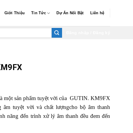
Giới Thiệu
Tin Tức
Dự Án Nổi Bật
Liên hệ
Đăng nhập / Đăng ký
KM9FX
 một sản phẩm tuyệt vời của GUTIN. KM9FX
ng âm tuyệt vời và chất lượngcho bộ âm thanh
tính năng đến trình xử lý âm thanh đều đem đến