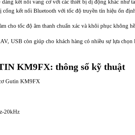
 dàng kết nối vang cơ với các thiết bị dị động khác như 
cổng kết nối Bluetooth với tốc độ truyền tín hiệu ổn địn
àm cho tốc độ âm thanh chuẩn xác và khôi phục không hề
AV, USB còn giúp cho khách hàng có nhiều sự lựa chọn 
TIN KM9FX: thông số kỹ thuật
 cơ Gutin KM9FX
Hz-20kHz