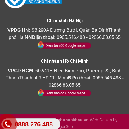
Chi nhánh Hà Nội
VPDG HN:
Số 290A Đường Bưởi, Quận Ba ĐìnhThành
phố Hà Nội
Điện thoại:
0965.546.488 - 02866.83.05.65
Chi nhánh Hồ Chí Minh
VPGD HCM:
602/41B Điện Biên Phủ, Phường 22, Bình
ThạnhThành phố Hồ Chí Minh
Điện thoại:
0965.546.488 -
02866.83.05.65
Copyright 2026 ©
Amthanhnhapkhau.vn
Web Design by
0888.276.488
TigerSeo