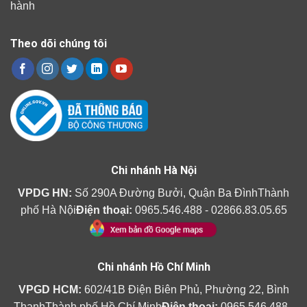
hành
Theo dõi chúng tôi
Chi nhánh Hà Nội
VPDG HN:
Số 290A Đường Bưởi, Quận Ba ĐìnhThành
phố Hà Nội
Điện thoại:
0965.546.488 - 02866.83.05.65
Chi nhánh Hồ Chí Minh
VPGD HCM:
602/41B Điện Biên Phủ, Phường 22, Bình
ThạnhThành phố Hồ Chí Minh
Điện thoại:
0965.546.488 -