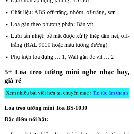
Lựa chọn áp dụng khung: YS-301
Chất liệu: ABS off-trắng, nhôm, of-trắng, sơn
Loa gắn theo phương pháp: Bắn vít
Lưới tản nhiệt: bề mặt được xử lý thép tấm net, off-
trắng (RAL 9010 hoặc màu tương đương)
Phụ kiện loa đựng … 1, Wall gắn ốc vít … 2
5+ Loa treo tường mini nghe nhạc hay,
giá rẻ
Xem nhiều bài viết hơn tại chuyên mục :
Tin tức âm thanh
Loa treo tường mini Toa BS-1030
Đặc điểm nổi bật: