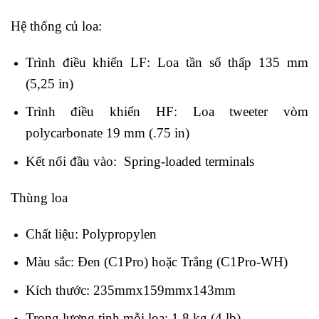
Hệ thống củ loa:
Trình điều khiển LF: Loa tần số thấp 135 mm
(5,25 in)
Trình điều khiển HF: Loa tweeter vòm
polycarbonate 19 mm (.75 ​​in)
Kết nối đầu vào: Spring-loaded terminals
Thùng loa
Chất liệu: Polypropylen
Màu sắc: Đen (C1Pro) hoặc Trắng (C1Pro-WH)
Kích thước: 235mmx159mmx143mm
Trọng lượng tịnh mỗi loa: 1,8 kg (4 lb)