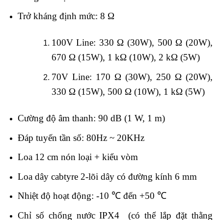
Trở kháng định mức: 8 Ω
100V Line: 330 Ω (30W), 500 Ω (20W),
670 Ω (15W), 1 kΩ (10W), 2 kΩ (5W)
70V Line: 170 Ω (30W), 250 Ω (20W),
330 Ω (15W), 500 Ω (10W), 1 kΩ (5W)
Cường độ âm thanh: 90 dB (1 W, 1 m)
Đáp tuyến tần số: 80Hz ~ 20KHz
Loa 12 cm nón loại + kiểu vòm
Loa dây cabtyre 2-lõi dây có đường kính 6 mm
Nhiệt độ hoạt động: -10 ℃ đến +50 ℃
Chỉ số chống nước IPX4 (có thể lắp đặt thằng