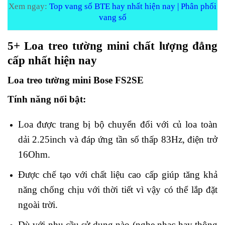
Xem ngay:
Top vang số BTE hay nhất hiện nay | Phân phối
vang số
5+ Loa treo tường mini chất lượng đẳng
cấp nhất hiện nay
Loa treo tường mini Bose FS2SE
Tính năng nổi bật:
Loa được trang bị bộ chuyển đổi với củ loa toàn
dải 2.25inch và đáp ứng tần số thấp 83Hz, điện trở
16Ohm.
Được chế tạo với chất liệu cao cấp giúp tăng khả
năng chống chịu với thời tiết vì vậy có thể lắp đặt
ngoài trời.
Dù với nhu cầu sử dụng nào (nghe nhạc hay thông