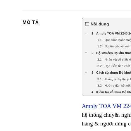
MÔ TẢ
Nội dung
Amply TOA VM 2240 24
Quá trình hoàn th
Nguồn gốc và xuất
Bộ khuếch đại âm tha
Nhận xét về thiết
Đặc điểm tính chấ
Cách sử dụng Bộ khu
Thông số kỹ thuật
Hướng dẫn kết nố
Kiểm tra và mua Bộ k
Amply TOA VM 22
hệ thống chuyên nghi
hàng & người dùng có 