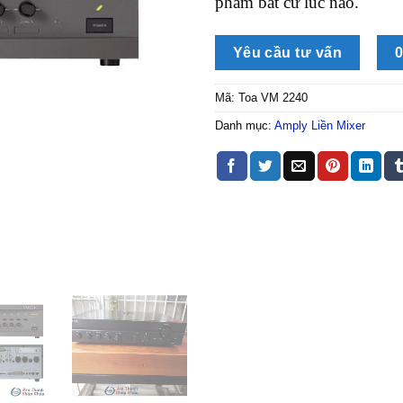
phẩm bất cứ lúc nào.
Yêu cầu tư vấn
0
Mã:
Toa VM 2240
Danh mục:
Amply Liền Mixer