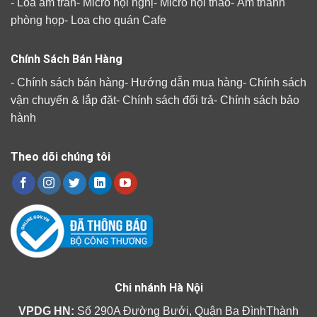
-
Loa âm trần
-
Micro hội nghị
-
Micro hội thảo
-
Âm thanh
phòng họp
-
Loa cho quán Cafe
Chính Sách Bán Hàng
-
Chính sách bán hàng
-
Hướng dẫn mua hàng
-
Chính sách
vận chuyển & lắp đặt
-
Chính sách đổi trả
-
Chính sách bảo
hành
Theo dõi chúng tôi
Chi nhánh Hà Nội
VPDG HN:
Số 290A Đường Bưởi, Quận Ba ĐìnhThành