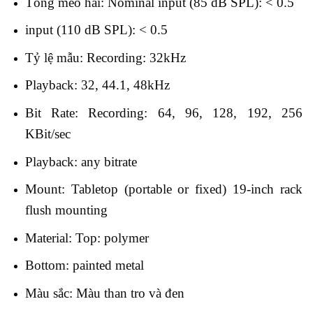
Tổng méo hài: Nominal input (85 dB SPL): < 0.5
input (110 dB SPL): < 0.5
Tỷ lệ mẫu: Recording: 32kHz
Playback: 32, 44.1, 48kHz
Bit Rate: Recording: 64, 96, 128, 192, 256
KBit/sec
Playback: any bitrate
Mount: Tabletop (portable or fixed) 19-inch rack
flush mounting
Material: Top: polymer
Bottom: painted metal
Màu sắc: Màu than tro và đen