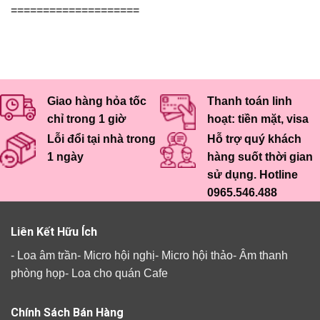
====================
Giao hàng hỏa tốc
Thanh toán linh
chỉ trong 1 giờ
hoạt: tiền mặt, visa
Lỗi đổi tại nhà trong
Hỗ trợ quý khách
1 ngày
hàng suốt thời gian
sử dụng. Hotline
0965.546.488
Liên Kết Hữu Ích
-
Loa âm trần
-
Micro hội nghị
-
Micro hội thảo
-
Âm thanh
phòng họp
-
Loa cho quán Cafe
Chính Sách Bán Hàng