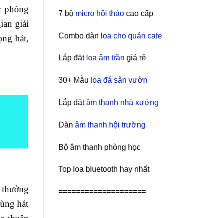
ặc phòng
7 bộ
micro hội thảo
cao cấp
ian giải
Combo dàn
loa cho quán cafe
ọng hát,
Lắp đặt
loa âm trần
giá rẻ
30+ Mẫu
loa đá sân vườn
Lắp đặt
âm thanh nhà xưởng
Dàn
âm thanh hội trường
Bộ âm thanh phòng học
Top loa bluetooth hay nhất
c thưởng
====================
dùng hát