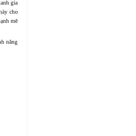
hanh gia
này cho
mạnh mẽ
ính năng