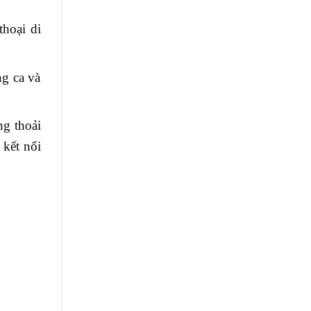
hoại di
ng ca và
ng thoải
 kết nối