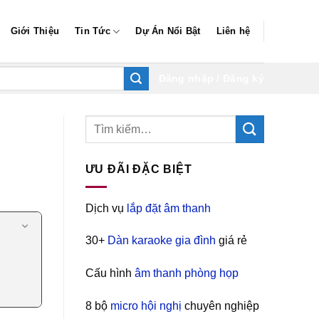
Giới Thiệu
Tin Tức
Dự Án Nổi Bật
Liên hệ
Đăng nhập / Đăng ký
ƯU ĐÃI ĐẶC BIỆT
Dịch vụ
lắp đặt âm thanh
30+
Dàn karaoke gia đình
giá rẻ
Cấu hình
âm thanh phòng họp
8 bộ
micro hội nghị
chuyên nghiệp