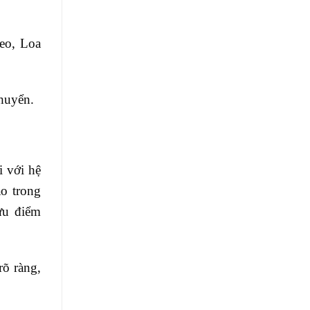
eo, Loa
chuyển.
i với hệ
o trong
ưu điểm
rõ ràng,