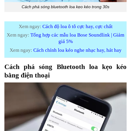
Cách phá sóng bluetooth loa kẹo kéo trong 30s
Xem ngay:
Cách độ loa ô tô cực hay, cực chất
Xem ngay:
Tổng hợp các mẫu loa Bose Soundlink | Giảm
giá 5%
Xem ngay:
Cách chỉnh loa kéo nghe nhạc hay, hát hay
Cách phá sóng Bluetooth loa kẹo kéo
bằng điện thoại