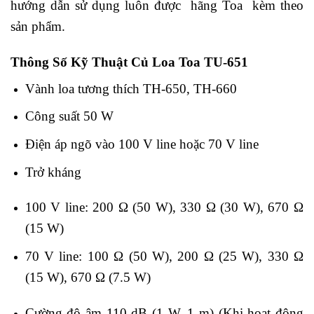
hướng dẫn sử dụng luôn được hãng Toa kèm theo
sản phẩm.
Thông Số Kỹ Thuật Củ Loa Toa TU-651
Vành loa tương thích TH-650, TH-660
Công suất 50 W
Điện áp ngõ vào 100 V line hoặc 70 V line
Trở kháng
100 V line: 200 Ω (50 W), 330 Ω (30 W), 670 Ω
(15 W)
70 V line: 100 Ω (50 W), 200 Ω (25 W), 330 Ω
(15 W), 670 Ω (7.5 W)
Cường độ âm 110 dB (1 W, 1 m) (Khi hoạt động