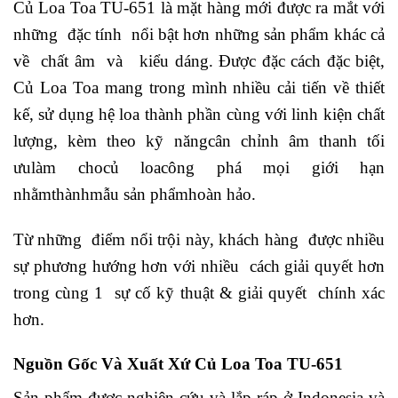
Củ Loa Toa TU-651 là mặt hàng mới được ra mắt với
những đặc tính nổi bật hơn những sản phẩm khác cả
về chất âm và kiểu dáng. Được đặc cách đặc biệt,
Củ Loa Toa mang trong mình nhiều cải tiến về thiết
kế, sử dụng hệ loa thành phần cùng với linh kiện chất
lượng, kèm theo kỹ năngcân chỉnh âm thanh tối
ưulàm chocủ loacông phá mọi giới hạn
nhằmthànhmẫu sản phẩmhoàn hảo.
Từ những điểm nổi trội này, khách hàng được nhiều
sự phương hướng hơn với nhiều cách giải quyết hơn
trong cùng 1 sự cố kỹ thuật & giải quyết chính xác
hơn.
Nguồn Gốc Và Xuất Xứ Củ Loa Toa TU-651
Sản phẩm được nghiên cứu và lắp ráp ở Indonesia và