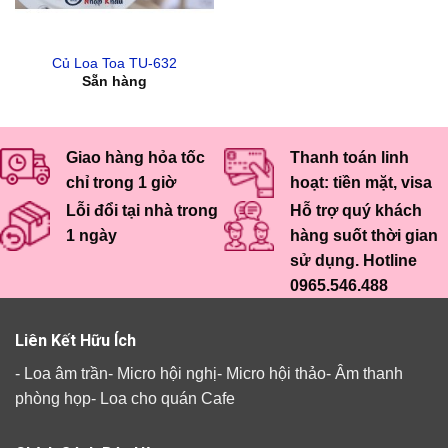
Củ Loa Toa TU-632
Sẵn hàng
Giao hàng hỏa tốc
Thanh toán linh
chỉ trong 1 giờ
hoạt: tiền mặt, visa
Lỗi đổi tại nhà trong
Hỗ trợ quý khách
1 ngày
hàng suốt thời gian
sử dụng. Hotline
0965.546.488
Liên Kết Hữu Ích
-
Loa âm trần
-
Micro hội nghị
-
Micro hội thảo
-
Âm thanh
phòng họp
-
Loa cho quán Cafe