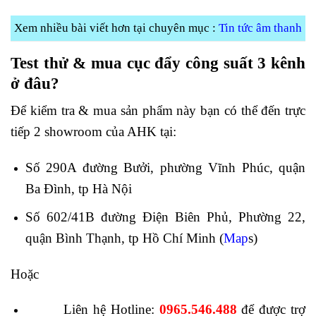
Xem nhiều bài viết hơn tại chuyên mục :
Tin tức âm thanh
Test thử & mua cục đẩy công suất 3 kênh
ở đâu?
Để kiểm tra & mua sản phẩm này bạn có thể đến trực
tiếp 2 showroom của AHK tại:
Số 290A đường Bưởi, phường Vĩnh Phúc, quận
Ba Đình, tp Hà Nội
Số 602/41B đường Điện Biên Phủ, Phường 22,
quận Bình Thạnh, tp Hồ Chí Minh (
Map
s
)
Hoặc
Liên hệ Hotline:
0965.546.488
để được trợ