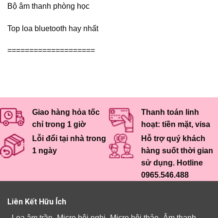
Bộ âm thanh phòng học
Top loa bluetooth hay nhất
====================
Giao hàng hỏa tốc
Thanh toán linh
chỉ trong 1 giờ
hoạt: tiền mặt, visa
Lỗi đổi tại nhà trong
Hỗ trợ quý khách
1 ngày
hàng suốt thời gian
sử dụng. Hotline
0965.546.488
Liên Kết Hữu Ích
-
Loa âm trần
-
Micro hội nghị
-
Micro hội thảo
-
Âm thanh