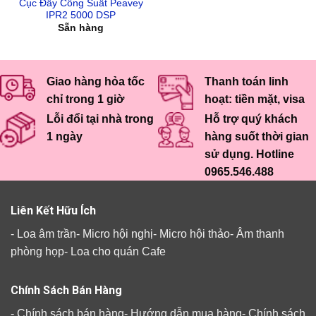
Cục Đẩy Cô​ng Suất Peavey
IPR2 5000 DSP
Sẵn hàng
Giao hàng hỏa tốc
Thanh toán linh
chỉ trong 1 giờ
hoạt: tiền mặt, visa
Lỗi đổi tại nhà trong
Hỗ trợ quý khách
1 ngày
hàng suốt thời gian
sử dụng. Hotline
0965.546.488
Liên Kết Hữu Ích
-
Loa âm trần
-
Micro hội nghị
-
Micro hội thảo
-
Âm thanh
phòng họp
-
Loa cho quán Cafe
Chính Sách Bán Hàng
-
Chính sách bán hàng
-
Hướng dẫn mua hàng
-
Chính sách