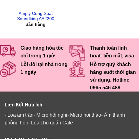
Amply Công Suất
Soundking AA2200
Sẵn hàng
Giao hàng hỏa tốc
Thanh toán linh
chỉ trong 1 giờ
hoạt: tiền mặt, visa
Lỗi đổi tại nhà trong
Hỗ trợ quý khách
1 ngày
hàng suốt thời gian
sử dụng. Hotline
0965.546.488
Liên Kết Hữu Ích
-
Loa âm trần
-
Micro hội nghị
-
Micro hội thảo
-
Âm thanh
phòng họp
-
Loa cho quán Cafe