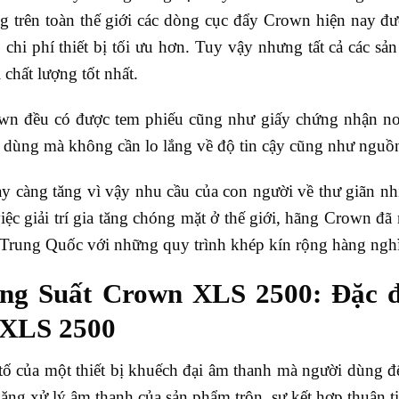
 trên toàn thế giới các dòng cục đẩy Crown hiện nay đư
 chi phí thiết bị tối ưu hơn. Tuy vậy nhưng tất cả các s
i chất lượng tốt nhất.
wn đều có được tem phiếu cũng như giấy chứng nhận nơi
 dùng mà không cần lo lắng về độ tin cậy cũng như nguồ
y càng tăng vì vậy nhu cầu của con người về thư giãn nh
ệc giải trí gia tăng chóng mặt ở thế giới, hãng Crown đã
 Trung Quốc với những quy trình khép kín rộng hàng ngh
ng Suất Crown XLS 2500: Đặc đ
 XLS 2500
tố của một thiết bị khuếch đại âm thanh mà người dùng đ
ăng xử lý âm thanh của sản phẩm trộn, sự kết hợp thuận ti