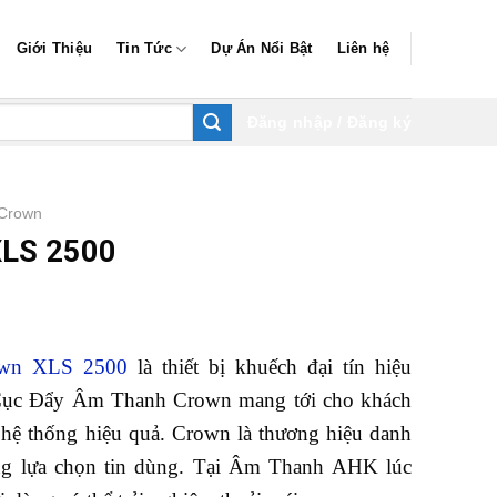
Giới Thiệu
Tin Tức
Dự Án Nổi Bật
Liên hệ
Đăng nhập / Đăng ký
 Crown
XLS 2500
own XLS 2500
là thiết bị khuếch đại tín hiệu
Cục Đẩy Âm Thanh Crown mang tới cho khách
 hệ thống hiệu quả. Crown là thương hiệu danh
ững lựa chọn tin dùng. Tại Âm Thanh AHK lúc