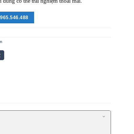
 dùng có thể trải nghiệm thoải mái.
965.546.488
wn