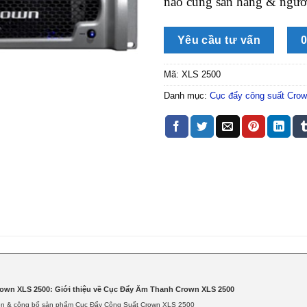
nào cũng sẵn hàng & người
Yêu cầu tư vấn
0
Mã:
XLS 2500
Danh mục:
Cục đẩy công suất Cro
own XLS 2500: Giới thiệu về Cục Đẩy Âm Thanh Crown XLS 2500
iện & công bố sản phẩm Cục Đẩy Công Suất Crown XLS 2500