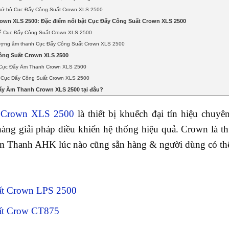
 xứ bộ Cục Đẩy Công Suất Crown XLS 2500
own XLS 2500: Đặc điểm nổi bật Cục Đẩy Công Suất Crown XLS 2500
 kế Cục Đẩy Công Suất Crown XLS 2500
lượng âm thanh Cục Đẩy Công Suất Crown XLS 2500
ông Suất Crown XLS 2500
t Cục Đẩy Âm Thanh Crown XLS 2500
i Cục Đẩy Công Suất Crown XLS 2500
ẩy Âm Thanh Crown XLS 2500 tại đâu?
 Crown XLS 2500
là thiết bị khuếch đại tín hiệu ch
àng giải pháp điều khiển hệ thống hiệu quả. Crown là t
m Thanh AHK lúc nào cũng sẵn hàng & người dùng có thể 
ất Crown LPS 2500
ất Crow CT875