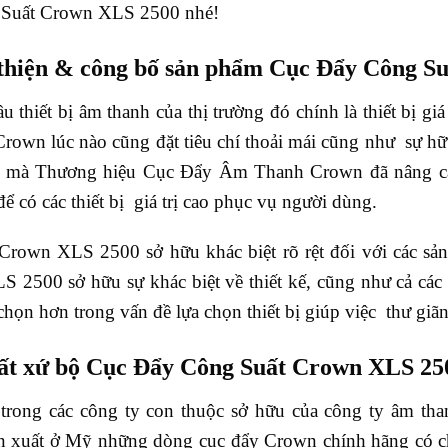
 Suất Crown XLS 2500 nhé!
 thiện & công bố sản phẩm Cục Đẩy Công S
u thiết bị âm thanh của thị trường đó chính là thiết bị gi
own lúc nào cũng đặt tiêu chí thoải mái cũng như sự hữu
 thế mà Thương hiệu Cục Đẩy Âm Thanh Crown đã nâng cấ
ể có các thiết bị giá trị cao phục vụ người dùng.
rown XLS 2500 sở hữu khác biệt rõ rệt đối với các sản
2500 sở hữu sự khác biệt về thiết kế, cũng như cả các 
chọn hơn trong vấn đề lựa chọn thiết bị giúp việc thư giãn
ất xứ bộ Cục Đẩy Công Suất Crown XLS 25
trong các công ty con thuộc sở hữu của công ty âm tha
ản xuất ở Mỹ những dòng cục đẩy Crown chính hãng có ch