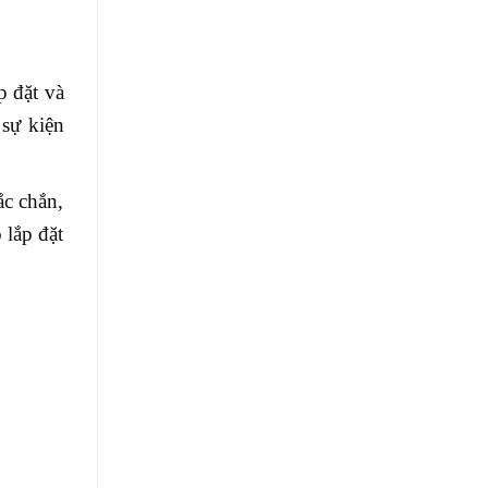
p đặt và
 sự kiện
ắc chắn,
 lắp đặt