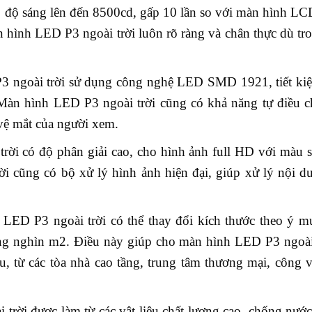
 độ sáng lên đến 8500cd, gấp 10 lần so với màn hình L
 hình LED P3 ngoài trời luôn rõ ràng và chân thực dù tr
P3 ngoài trời sử dụng công nghệ LED SMD 1921, tiết ki
 Màn hình LED P3 ngoài trời cũng có khả năng tự điều 
vệ mắt của người xem.
ời có độ phân giải cao, cho hình ảnh full HD với màu 
ời cũng có bộ xử lý hình ảnh hiện đại, giúp xử lý nội 
 LED P3 ngoài trời có thể thay đổi kích thước theo ý m
ng nghìn m2. Điều này giúp cho màn hình LED P3 ngoài 
, từ các tòa nhà cao tầng, trung tâm thương mại, công 
 trời được làm từ các vật liệu chất lượng cao, chống nướ