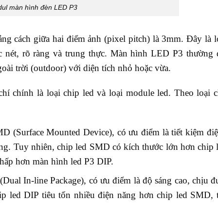
ul màn hình đèn LED P3
g cách giữa hai điểm ảnh (pixel pitch) là 3mm. Đây là 
ắc nét, rõ ràng và trung thực. Màn hình LED P3 thường 
oài trời (outdoor) với diện tích nhỏ hoặc vừa.
hí chính là loại chip led và loại module led. Theo loại c
 (Surface Mounted Device), có ưu điểm là tiết kiệm điệ
ạng. Tuy nhiên, chip led SMD có kích thước lớn hơn chip 
hấp hơn màn hình led P3 DIP.
Dual In-line Package), có ưu điểm là độ sáng cao, chịu đ
chip led DIP tiêu tốn nhiều điện năng hơn chip led SMD, 