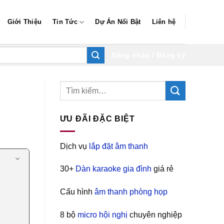
Giới Thiệu
Tin Tức
Dự Án Nổi Bật
Liên hệ
Đăng nhập / Đăng ký
ƯU ĐÃI ĐẶC BIỆT
Dịch vụ
lắp đặt âm thanh
30+
Dàn karaoke gia đình
giá rẻ
Cấu hình
âm thanh phòng họp
8 bộ
micro hội nghị
chuyên nghiệp