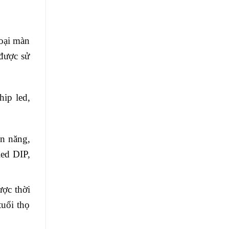
loại màn
được sử
hip led,
n năng,
led DIP,
ược thời
tuổi thọ