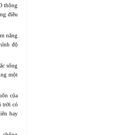
CD thông
ong điều
ệm năng
chỉnh độ
sắc sống
dung một
uốn của
trời có
viên hay
c, chống