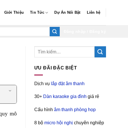
Giới Thiệu
Tin Tức
Dự Án Nổi Bật
Liên hệ
Đăng nhập / Đăng ký
ƯU ĐÃI ĐẶC BIỆT
Dịch vụ
lắp đặt âm thanh
30+
Dàn karaoke gia đình
giá rẻ
Cấu hình
âm thanh phòng họp
 quy mô
8 bộ
micro hội nghị
chuyên nghiệp