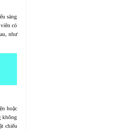
iếu sáng
 viên có
hau, như
yện hoặc
ng không
t chiếu