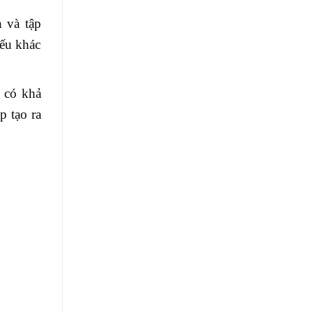
 và tập
iếu khác
l có khả
p tạo ra