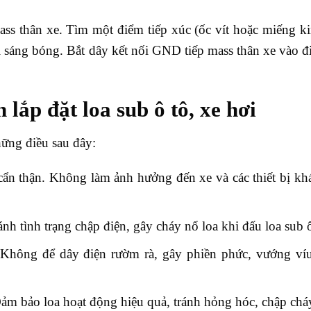
s thân xe. Tìm một điểm tiếp xúc (ốc vít hoặc miếng ki
i sáng bóng. Bắt dây kết nối GND tiếp mass thân xe vào đ
lắp đặt loa sub ô tô, xe hơi
hững điều sau đây:
cẩn thận. Không làm ảnh hưởng đến xe và các thiết bị kh
nh tình trạng chập điện, gây cháy nổ loa khi đấu loa sub ô
 Không để dây điện rườm rà, gây phiền phức, vướng víu
m bảo loa hoạt động hiệu quả, tránh hỏng hóc, chập cháy