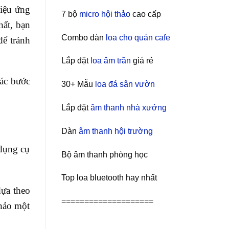
hiệu ứng
7 bộ
micro hội thảo
cao cấp
hất, bạn
Combo dàn
loa cho quán cafe
để tránh
Lắp đặt
loa âm trần
giá rẻ
các bước
30+ Mẫu
loa đá sân vườn
Lắp đặt
âm thanh nhà xưởng
Dàn
âm thanh hội trường
 dụng cụ
Bộ âm thanh phòng học
Top loa bluetooth hay nhất
dựa theo
====================
khảo một