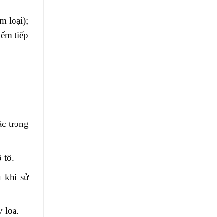
m loại);
iểm tiếp
ác trong
 tô.
 khi sử
 loa.