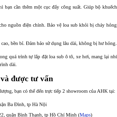
hì bạn cần thêm một cục đẩy công suất. Giúp bộ khuếch
 cho nguồn điện chính. Bảo vệ loa sub khỏi bị cháy hỏn
g cao, bền bỉ. Đảm bảo sử dụng lâu dài, không bị hư hỏng.
rong quá trình tự lắp đặt loa sub ô tô, xe hơi, mang lại n
ình dài.
ệ và được tư vấn
lượng, bạn có thể đến trực tiếp 2 showroom của AHK tại:
ận Ba Đình, tp Hà Nội
2, quận Bình Thạnh, tp Hồ Chí Minh (
Maps
)