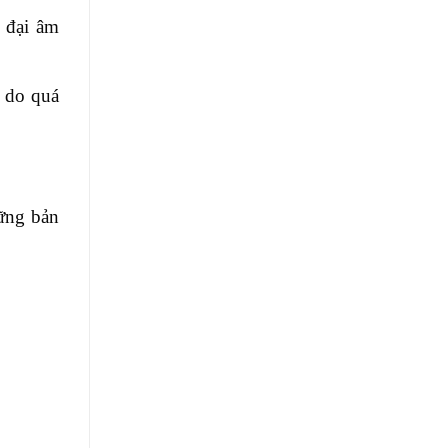
 đại âm
g do quá
hững bản