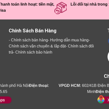
hanh toán linh hoạt: tiền mặt,
Lỗi đổi tại nhà trong
visa
Chính Sách Bán Hàng
-
Chính sách bán hàng
-
Hướng dẫn mua hàng
-
Chính sách vận chuyển & lắp đặt
-
Chính sách đổi
trả
-
Chính sách bảo hành
Ch
hành phố Hà Nội
Điện thoại:
VPGD HCM:
602/41B Điện B
5.65
Minh
Điện th