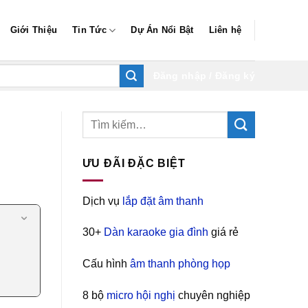
Giới Thiệu
Tin Tức
Dự Án Nổi Bật
Liên hệ
Đăng nhập / Đăng ký
ƯU ĐÃI ĐẶC BIỆT
Dịch vụ
lắp đặt âm thanh
30+
Dàn karaoke gia đình
giá rẻ
Cấu hình
âm thanh phòng họp
8 bộ
micro hội nghị
chuyên nghiệp