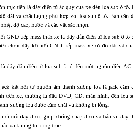
n trực tiếp là dây điện tử ắc quy của xe đến loa sub ô tô.
 độ dài và chất lượng phù hợp với loa sub ô tô. Bạn cần
nhiệt độ cao, nước và các vật sắc nhọn.
ối GND tiếp mass thân xe là dây dẫn điện từ loa sub ô tô
nên chọn dây kết nối GND tiếp mass xe có độ dài và chấ
à dây dẫn điện từ loa sub ô tô đến một nguồn điện AC 
 jack kết nối từ nguồn âm thanh xuống loa là jack cắm 
anh trên xe, thường là đầu DVD, CD, màn hình, đến loa s
hanh xuống loa được cắm chặt và không bị lỏng.
mối nối dây điện, giúp chống chập điện và bảo vệ dây. 
chắc và không bị bong tróc.