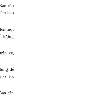
 Bạn cần
 đảm bảo
 đến một
t lượng
trên xe,
dùng để
ub ô tô.
Bạn cần