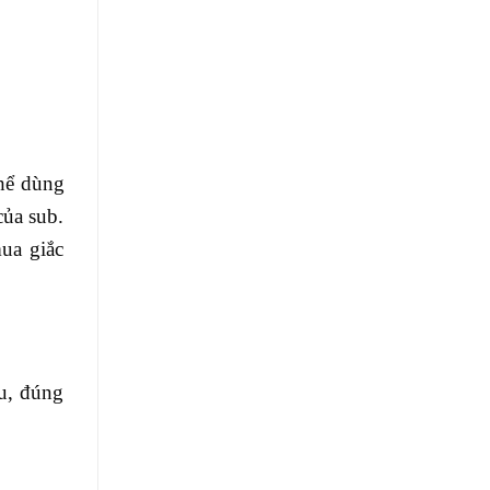
thể dùng
của sub.
ua giắc
u, đúng