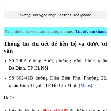
Hướng Dẫn Nghe Nhạc Lossless Trên Iphone
Xem nhiều bài viết hơn tại chuyên mục:
Tin tức âm thanh
Thông tin chi tiết để l
iên hệ và được tư
vấn
Số 290A đường Bưởi, phường Vĩnh Phúc, quận
Ba Đình, TP Hà Nội
Số 602/41B đường Điện Biên Phủ, Phường 22,
quận Bình Thạnh, TP Hồ Chí Minh (
Maps
)
Hoặc
Liên hệ Hotline:
0965.546.488
để được trợ giúp và