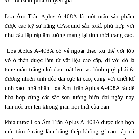
xét tốt cả từ phía chuyên gia.
Loa Âm Trần Aplus A-408A là một mẫu sản phẩm
được các kỹ sư hãng CAsound sản xuất phù hợp với
nhu cầu lắp ráp âm tường mang lại tính thời trang cao.
Loa Aplus A-408A có vẻ ngoài theo xu thế với lớp
vỏ ở thân được làm từ vật liệu cao cấp, đi với đó là
tone màu trắng chủ đạo toát lên tạo hình quý phái &
đương nhiên tính dẻo dai cực kì cao, cùng với thiết kế
tinh xảo, nhã nhặn Loa Âm Trần Aplus A-408A rất dễ
hòa hợp cùng các sắc sơn tường hiện đại ngày nay
làm nổi trội lên không gian nội thất của bạn.
Phía trước Loa Âm Trần Aplus A-408A được tích hợp
một tấm ê căng làm bằng thép không gỉ cao cấp có