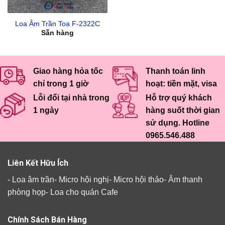
Loa Âm Trần Toa F-2322C
Sẵn hàng
Giao hàng hỏa tốc
Thanh toán linh
chỉ trong 1 giờ
hoạt: tiền mặt, visa
Lỗi đổi tại nhà trong
Hỗ trợ quý khách
1 ngày
hàng suốt thời gian
sử dụng. Hotline
0965.546.488
Liên Kết Hữu Ích
-
Loa âm trần
-
Micro hội nghị
-
Micro hội thảo
-
Âm thanh
phòng họp
-
Loa cho quán Cafe
Chính Sách Bán Hàng