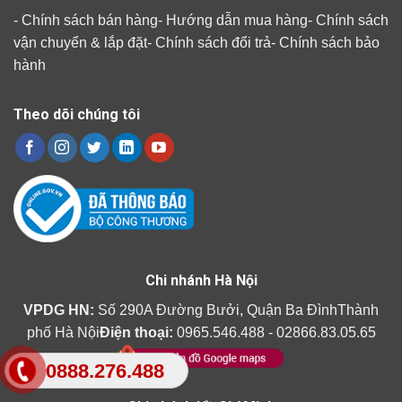
-
Chính sách bán hàng
-
Hướng dẫn mua hàng
-
Chính sách
vận chuyển & lắp đặt
-
Chính sách đổi trả
-
Chính sách bảo
hành
Theo dõi chúng tôi
Chi nhánh Hà Nội
VPDG HN:
Số 290A Đường Bưởi, Quận Ba ĐìnhThành
phố Hà Nội
Điện thoại:
0965.546.488 - 02866.83.05.65
0888.276.488