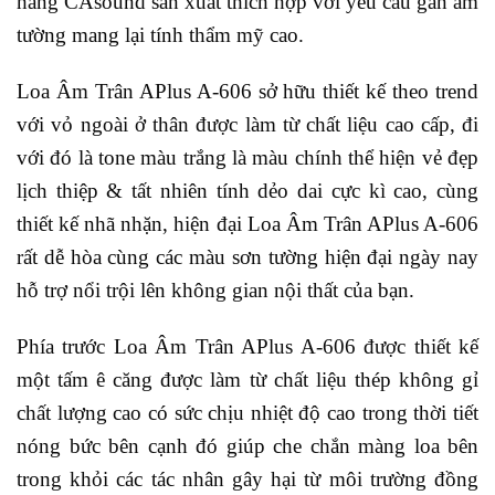
hãng CAsound sản xuất thích hợp với yêu cầu gắn âm
tường mang lại tính thẩm mỹ cao.
Loa Âm Trân APlus A-606 sở hữu thiết kế theo trend
với vỏ ngoài ở thân được làm từ chất liệu cao cấp, đi
với đó là tone màu trắng là màu chính thể hiện vẻ đẹp
lịch thiệp & tất nhiên tính dẻo dai cực kì cao, cùng
thiết kế nhã nhặn, hiện đại Loa Âm Trân APlus A-606
rất dễ hòa cùng các màu sơn tường hiện đại ngày nay
hỗ trợ nổi trội lên không gian nội thất của bạn.
Phía trước Loa Âm Trân APlus A-606 được thiết kế
một tấm ê căng được làm từ chất liệu thép không gỉ
chất lượng cao có sức chịu nhiệt độ cao trong thời tiết
nóng bức bên cạnh đó giúp che chắn màng loa bên
trong khỏi các tác nhân gây hại từ môi trường đồng