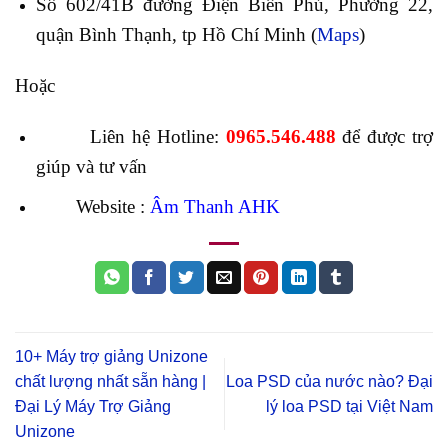
Số 602/41B đường Điện Biên Phủ, Phường 22,
quận Bình Thạnh, tp Hồ Chí Minh (
Maps
)
Hoặc
Liên hệ Hotline:
0965.546.488
để được trợ
giúp và tư vấn
Website :
Âm Thanh AHK
10+ Máy trợ giảng Unizone
chất lượng nhất sẵn hàng |
Loa PSD của nước nào? Đại
Đại Lý Máy Trợ Giảng
lý loa PSD tại Việt Nam
Unizone