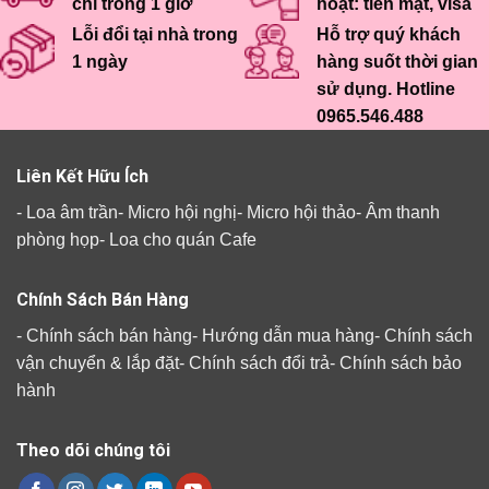
chỉ trong 1 giờ
hoạt: tiền mặt, visa
Lỗi đổi tại nhà trong
Hỗ trợ quý khách
1 ngày
hàng suốt thời gian
sử dụng. Hotline
0965.546.488
Liên Kết Hữu Ích
-
Loa âm trần
-
Micro hội nghị
-
Micro hội thảo
-
Âm thanh
phòng họp
-
Loa cho quán Cafe
Chính Sách Bán Hàng
-
Chính sách bán hàng
-
Hướng dẫn mua hàng
-
Chính sách
vận chuyển & lắp đặt
-
Chính sách đổi trả
-
Chính sách bảo
hành
Theo dõi chúng tôi