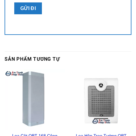
SẢN PHẨM TƯƠNG TỰ
Loa Cột OBT 168 Công
Loa Hộp Treo Tường OBT