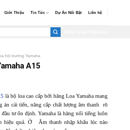
Giới Thiệu
Tin Tức
Dự Án Nổi Bật
Liên hệ
Đăng nhập / Đăng ký
oa hội trường Yamaha
 Yamaha A15
15
là bộ loa cao cấp bởi hãng Loa Yamaha mang
 án cải tiến, nâng cấp chất lượng âm thanh rõ
í đầu tư ổn định. Yamaha là hãng nổi tiếng luôn
áp hiệu quả. Ở Âm thanh nhập khẩu lúc nào