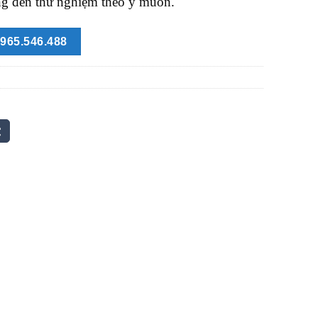
ng đến thử nghiệm theo ý muốn.
965.546.488