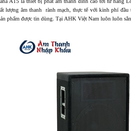
ha A15 là thiết bị phát âm thanh đỉnh cao tới từ hãng 
hất lượng âm thanh rành mạch, thực tế với kinh phí đầu t
ản phẩm được tin dùng. Tại AHK Việt Nam luôn luôn sẵn 