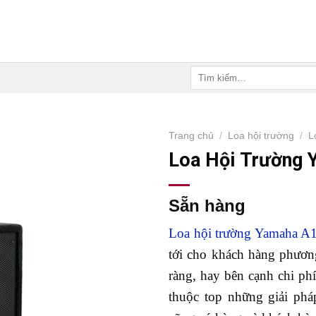
Tìm
kiếm:
Trang chủ
/
Loa hội trường
/
L
Loa Hội Trường
Sẵn hàng
Loa hội trường Yamaha A
tới cho khách hàng phương
ràng, hay bên cạnh chi ph
thuộc top những giải ph