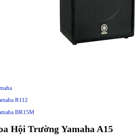
amaha
amaha R112
Yamaha BR15M
Loa Hội Trường Yamaha A15