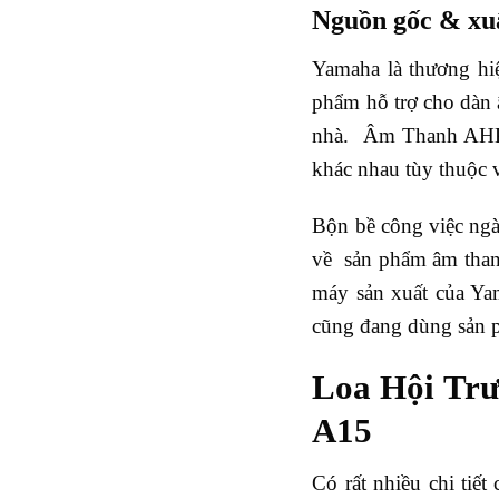
Nguồn gốc & xu
Yamaha là thương hiệ
phẩm hỗ trợ cho dàn 
nhà. Âm Thanh AHK đ
khác nhau tùy thuộc 
Bộn bề công việc ngà
về sản phẩm âm thanh
máy sản xuất của Yam
cũng đang dùng sản 
Loa Hội Trư
A15
Có rất nhiều chi tiế