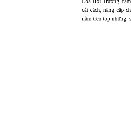
Loa Hội Trường Yama
cải cách, nâng cấp c
nằm trên top những s