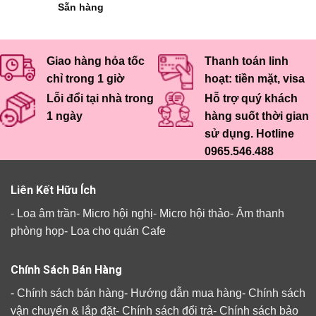
Sẵn hàng
Giao hàng hỏa tốc
Thanh toán linh
chỉ trong 1 giờ
hoạt: tiền mặt, visa
Lỗi đổi tại nhà trong
Hỗ trợ quý khách
1 ngày
hàng suốt thời gian
sử dụng. Hotline
0965.546.488
Liên Kết Hữu Ích
-
Loa âm trần
-
Micro hội nghị
-
Micro hội thảo
-
Âm thanh
phòng họp
-
Loa cho quán Cafe
Chính Sách Bán Hàng
-
Chính sách bán hàng
-
Hướng dẫn mua hàng
-
Chính sách
vận chuyển & lắp đặt
-
Chính sách đổi trả
-
Chính sách bảo