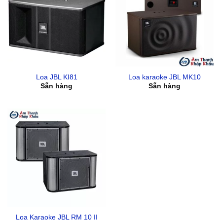
Loa JBL KI81
Loa karaoke JBL MK10
Sẵn hàng
Sẵn hàng
Loa Karaoke JBL RM 10 II