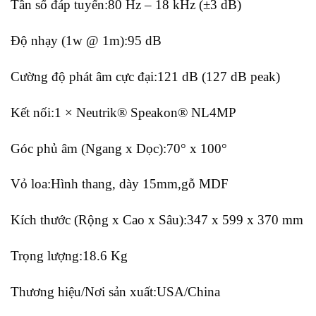
Tần số đáp tuyến:80 Hz – 18 kHz (±3 dB)
Độ nhạy (1w @ 1m):95 dB
Cường độ phát âm cực đại:121 dB (127 dB peak)
Kết nối:1 × Neutrik® Speakon® NL4MP
Góc phủ âm (Ngang x Dọc):70° x 100°
Vỏ loa:Hình thang, dày 15mm,gỗ MDF
Kích thước (Rộng x Cao x Sâu):347 x 599 x 370 mm
Trọng lượng:18.6 Kg
Thương hiệu/Nơi sản xuất:USA/China