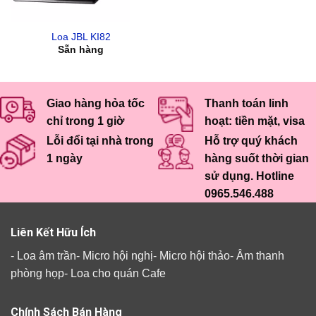
Loa JBL KI82
Sẵn hàng
Giao hàng hỏa tốc
Thanh toán linh
chỉ trong 1 giờ
hoạt: tiền mặt, visa
Lỗi đổi tại nhà trong
Hỗ trợ quý khách
1 ngày
hàng suốt thời gian
sử dụng. Hotline
0965.546.488
Liên Kết Hữu Ích
-
Loa âm trần
-
Micro hội nghị
-
Micro hội thảo
-
Âm thanh
phòng họp
-
Loa cho quán Cafe
Chính Sách Bán Hàng