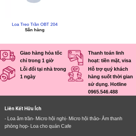
Loa Treo Trần OBT 204
Sẵn hàng
Giao hàng hỏa tốc
Thanh toán linh
chỉ trong 1 giờ
hoạt: tiền mặt, visa
Lỗi đổi tại nhà trong
Hỗ trợ quý khách
1 ngày
hàng suốt thời gian
sử dụng. Hotline
0965.546.488
Liên Kết Hữu Ích
-
Loa âm trần
-
Micro hội nghị
-
Micro hội thảo
-
Âm thanh
phòng họp
-
Loa cho quán Cafe