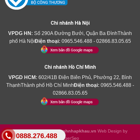
Chi nhánh Hà Nội
VPDG HN:
Số 290A Đường Bưởi, Quận Ba ĐìnhThành
phố Hà Nội
Điện thoại:
0965.546.488 - 02866.83.05.65
Chi nhánh Hồ Chí Minh
VPGD HCM:
602/41B Điện Biên Phủ, Phường 22, Bình
ThạnhThành phố Hồ Chí Minh
Điện thoại:
0965.546.488 -
02866.83.05.65
Copyright 2026 ©
Amthanhnhapkhau.vn
Web Design by
0888.276.488
TigerSeo