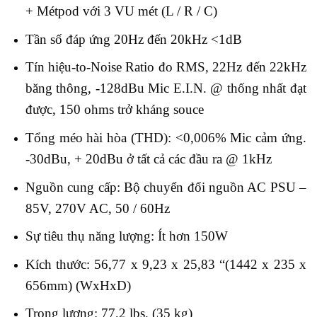
+ Métpod với 3 VU mét (L / R / C)
Tần số đáp ứng 20Hz đến 20kHz <1dB
Tín hiệu-to-Noise Ratio đo RMS, 22Hz đến 22kHz
băng thông, -128dBu Mic E.I.N. @ thống nhất đạt
được, 150 ohms trở kháng souce
Tổng méo hài hòa (THD): <0,006% Mic cảm ứng.
-30dBu, + 20dBu ở tất cả các đầu ra @ 1kHz
Nguồn cung cấp: Bộ chuyển đổi nguồn AC PSU –
85V, 270V AC, 50 / 60Hz
Sự tiêu thụ năng lượng: Ít hơn 150W
Kích thước: 56,77 x 9,23 x 25,83 “(1442 x 235 x
656mm) (WxHxD)
Trọng lượng: 77,2 lbs. (35 kg)